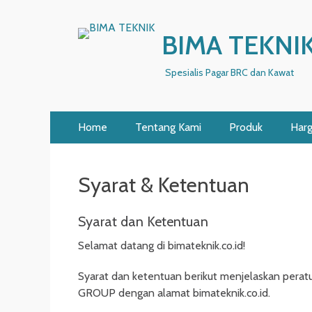
BIMA TEKNI
Spesialis Pagar BRC dan Kawat
Primary
Skip
Home
Tentang Kami
Produk
Har
to
Menu
content
Syarat & Ketentuan
Syarat dan Ketentuan
Selamat datang di bimateknik.co.id!
Syarat dan ketentuan berikut menjelaskan per
GROUP dengan alamat bimateknik.co.id.