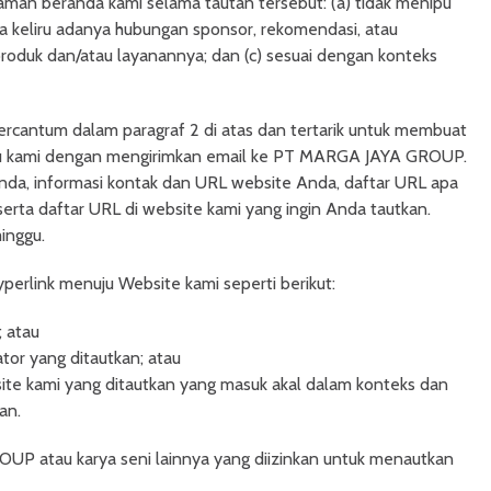
laman beranda kami selama tautan tersebut: (a) tidak menipu
ra keliru adanya hubungan sponsor, rekomendasi, atau
roduk dan/atau layanannya; dan (c) sesuai dengan konteks
tercantum dalam paragraf 2 di atas dan tertarik untuk membuat
hu kami dengan mengirimkan email ke PT MARGA JAYA GROUP.
da, informasi kontak dan URL website Anda, daftar URL apa
rta daftar URL di website kami yang ingin Anda tautkan.
inggu.
perlink menuju Website kami seperti berikut:
 atau
r yang ditautkan; atau
ite kami yang ditautkan yang masuk akal dalam konteks dan
an.
P atau karya seni lainnya yang diizinkan untuk menautkan