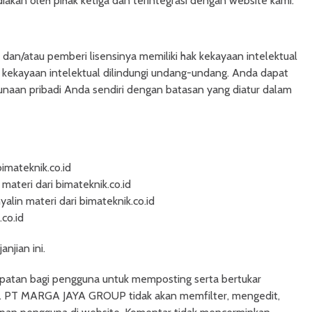
diakan oleh pihak ketiga dan terintegrasi dengan website kami.
an/atau pemberi lisensinya memiliki hak kekayaan intelektual
k kekayaan intelektual dilindungi undang-undang. Anda dapat
unaan pribadi Anda sendiri dengan batasan yang diatur dalam
imateknik.co.id
ateri dari bimateknik.co.id
in materi dari bimateknik.co.id
co.id
anjian ini.
patan bagi pengguna untuk memposting serta bertukar
tu. PT MARGA JAYA GROUP tidak akan memfilter, mengedit,