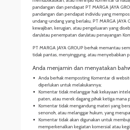
memublikasikan, atau meninjau Komentar di had
pandangan dan pendapat PT MARGA JAYA GROUP,
pandangan dan pendapat individu yang mempost
undang-undang yang berlaku, PT MARGA JAYA G
kewajiban, kerugian, atau pengeluaran yang dise
dan/atau penempatan dan/atau penayangan Komen
PT MARGA JAYA GROUP berhak memantau semua
tidak pantas, menyinggung, atau menyebabkan pe
Anda menjamin dan menyatakan bah
Anda berhak memposting Komentar di website 
diperlukan untuk melakukannya;
Komentar tidak melanggar hak kekayaan intelek
paten, atau merek dagang pihak ketiga mana 
Komentar tidak mengandung materi yang bers
senonoh, atau melanggar hukum, yang merupak
Komentar tidak akan digunakan untuk membuj
memperkenalkan kegiatan komersial atau keg