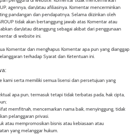
apan pengguna di website. Komentar tidak mencerminkan
 agennya, dan/atau afiliasinya. Komentar mencerminkan
ing pandangan dan pendapatnya. Selama diizinkan oleh
ROUP tidak akan bertanggung jawab atas Komentar atau
babkan dan/atau ditanggung sebagai akibat dari penggunaan
tar di website ini.
 Komentar dan menghapus Komentar apa pun yang dianggap
langgaran terhadap Syarat dan Ketentuan ini.
wa:
kami serta memiliki semua lisensi dan persetujuan yang
tual apa pun, termasuk tetapi tidak terbatas pada, hak cipta,
pun;
ifat memfitnah, mencemarkan nama baik, menyinggung, tidak
an pelanggaran privasi.
uk atau mempromosikan bisnis atau kebiasaan atau
iatan yang melanggar hukum.