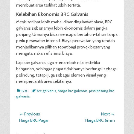
membuat area terlihat lebih tertata.
Kelebihan Ekonomis BRC Galvanis
Meski terlihat lebih mahal dibanding kawat biasa, BRC
galvanis sebenarnya lebih ekonomis dalam jangka
panjang. Umurnya bisa mencapai bertahun-tahun tanpa
perlu perawatan intensif. Biaya perawatan yang rendah
menjadikannya pilihan tepat bagi proyek besar yang
mengutamakan efisiensi biaya.
Lapisan galvanis juga menambah nilai estetika
bangunan, sehingga pagar tidak hanya berfungsi sebagai
pelindung, tetapi juga sebagai elemen visual yang
mempercantik area sekitarnya.
Categories
Tags
BRC
brc galvanis
,
harga brc galvanis
,
jasa pasang brc
galvanis
Post
← Previous
Next →
Previous
Next
Harga BRC Pagar
Harga BRC 6mm
navigation
post:
post: