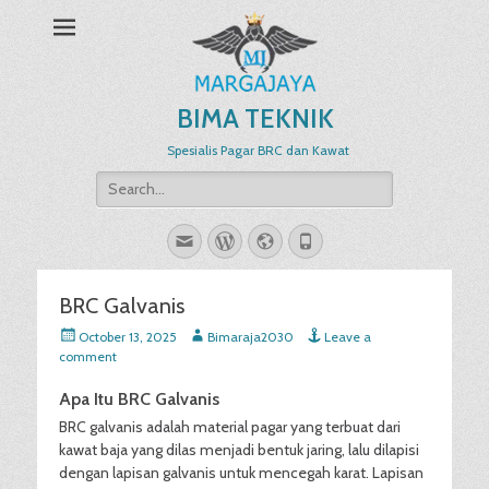
BIMA TEKNIK
Spesialis Pagar BRC dan Kawat
Search
for:
Email
WordPress
Website
Phone
BRC Galvanis
Posted
Author
October 13, 2025
Bimaraja2030
Leave a
on
comment
Apa Itu BRC Galvanis
BRC galvanis adalah material pagar yang terbuat dari
kawat baja yang dilas menjadi bentuk jaring, lalu dilapisi
dengan lapisan galvanis untuk mencegah karat. Lapisan