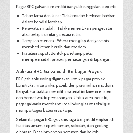
Pagar BRC galvanis memiliki banyak keunggulan, seperti:
Tahan lama dan kuat : Tidak mudah berkarat, bahkan
dalam kondisi lembap.
Perawatan mudah : Tidak memerlukan pengecatan
atau pelapisan ulang secara rutin.
Tampilan menarik : Warna mengilap dari galvanis
memberi kesan bersih dan modern.
Instalasi cepat : Bentuk panel siap pakai
mempermudah proses pemasangan di lapangan.
Aplikasi BRC Galvanis di Berbagai Proyek
BRC galvanis sering digunakan untuk pagar proyek
konstruksi, area parkir, pabrik, dan perumahan modern.
Banyak kontraktor memilih material ini karena efisien
dan hemat waktu pemasangan. Untuk area industri,
pagar galvanis membantu melindungi aset sekaligus
mempertegas batas area kerja.
Selain itu, pagar BRC galvanis juga banyak diterapkan di
fasilitas umum seperti taman, sekolah, dan gedung
olahraga. Desainnya yang seragam dan kokoh