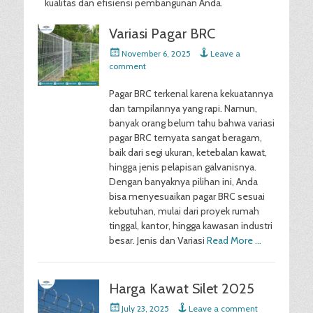
kualitas dan efisiensi pembangunan Anda.
Variasi Pagar BRC
Posted
November 6, 2025
Leave a
on
comment
Pagar BRC terkenal karena kekuatannya
dan tampilannya yang rapi. Namun,
banyak orang belum tahu bahwa variasi
pagar BRC ternyata sangat beragam,
baik dari segi ukuran, ketebalan kawat,
hingga jenis pelapisan galvanisnya.
Dengan banyaknya pilihan ini, Anda
bisa menyesuaikan pagar BRC sesuai
kebutuhan, mulai dari proyek rumah
tinggal, kantor, hingga kawasan industri
besar. Jenis dan Variasi
Read More …
Harga Kawat Silet 2025
Posted
July 23, 2025
Leave a comment