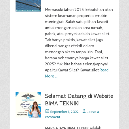
on
Memasuki tahun 2025, kebutuhan akan
sistem keamanan properti semakin
meningkat. Salah satu pilihan favorit
untuk mengamankan area rumah,
pabrik, atau proyek adalah kawat silet.
Tak hanya praktis, kawat silet juga
dikenal sangat efektif dalam
mencegah akses tanpa izin. Tapi,
berapa sebenarnya harga kawat silet
2025? Yuk, kita bahas selengkapnya!
Apa Itu Kawat Silet? Kawat silet
Read
More …
Selamat Datang di Website
BIMA TEKNIK!
Posted
September 1, 2022
Leave a
on
comment
MARGA JAYA BIMA TEKNIK adalah