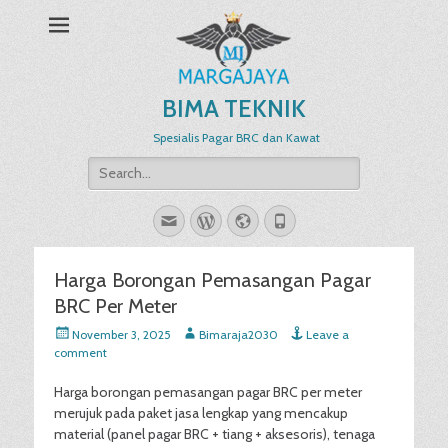
BIMA TEKNIK
Spesialis Pagar BRC dan Kawat
Search
for:
Email
WordPress
Website
Phone
Harga Borongan Pemasangan Pagar
BRC Per Meter
Posted
Author
November 3, 2025
Bimaraja2030
Leave a
on
comment
Harga borongan pemasangan pagar BRC per meter
merujuk pada paket jasa lengkap yang mencakup
material (panel pagar BRC + tiang + aksesoris), tenaga