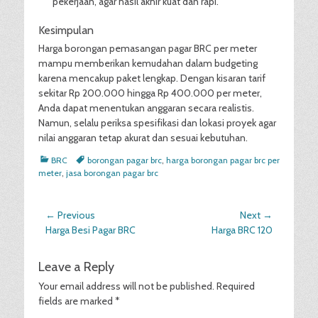
pekerjaan, agar hasil akhir kuat dan rapi.
Kesimpulan
Harga borongan pemasangan pagar BRC per meter
mampu memberikan kemudahan dalam budgeting
karena mencakup paket lengkap. Dengan kisaran tarif
sekitar Rp 200.000 hingga Rp 400.000 per meter,
Anda dapat menentukan anggaran secara realistis.
Namun, selalu periksa spesifikasi dan lokasi proyek agar
nilai anggaran tetap akurat dan sesuai kebutuhan.
Categories
Tags
BRC
borongan pagar brc
,
harga borongan pagar brc per
meter
,
jasa borongan pagar brc
Post
← Previous
Next →
Previous
Next
Harga Besi Pagar BRC
Harga BRC 120
navigation
post:
post:
Leave a Reply
Your email address will not be published.
Required
fields are marked
*