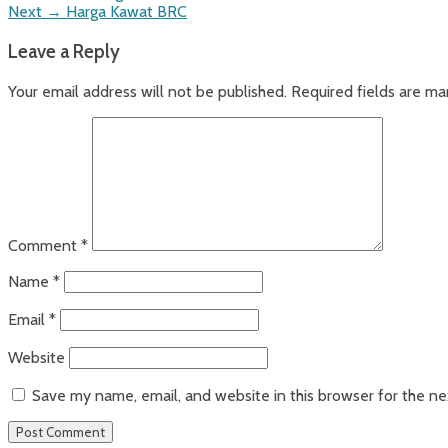
Next
post:
Next →
Harga Kawat BRC
navigation
post:
Leave a Reply
Your email address will not be published.
Required fields are m
Comment
*
Name
*
Email
*
Website
Save my name, email, and website in this browser for the n