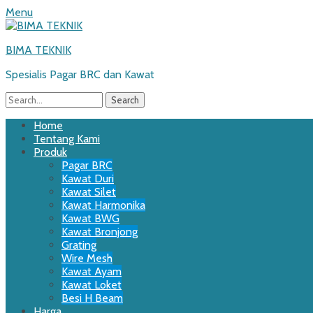
Menu
BIMA TEKNIK
Spesialis Pagar BRC dan Kawat
Search
for:
Email
WordPress
Website
Phone
Primary
Skip
Home
to
Tentang Kami
Menu
content
Produk
Pagar BRC
Kawat Duri
Kawat Silet
Kawat Harmonika
Kawat BWG
Kawat Bronjong
Grating
Wire Mesh
Kawat Ayam
Kawat Loket
Besi H Beam
Harga