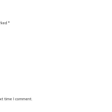
arked
*
ext time I comment.