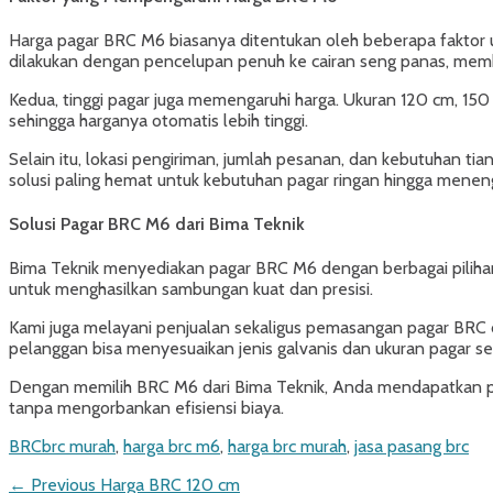
Harga pagar BRC M6 biasanya ditentukan oleh beberapa faktor u
dilakukan dengan pencelupan penuh ke cairan seng panas, membe
Kedua, tinggi pagar juga memengaruhi harga. Ukuran 120 cm, 150 
sehingga harganya otomatis lebih tinggi.
Selain itu, lokasi pengiriman, jumlah pesanan, dan kebutuhan t
solusi paling hemat untuk kebutuhan pagar ringan hingga menen
Solusi Pagar BRC M6 dari Bima Teknik
Bima Teknik menyediakan pagar BRC M6 dengan berbagai pilihan u
untuk menghasilkan sambungan kuat dan presisi.
Kami juga melayani penjualan sekaligus pemasangan pagar BRC di b
pelanggan bisa menyesuaikan jenis galvanis dan ukuran pagar s
Dengan memilih BRC M6 dari Bima Teknik, Anda mendapatkan paga
tanpa mengorbankan efisiensi biaya.
Categories
Tags
BRC
brc murah
,
harga brc m6
,
harga brc murah
,
jasa pasang brc
Post
Previous
← Previous
Harga BRC 120 cm