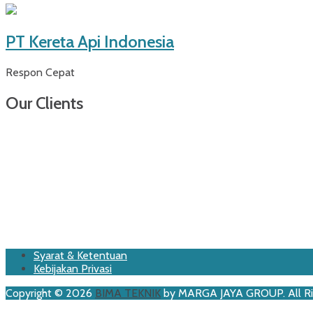
PT Kereta Api Indonesia
Respon Cepat
Our Clients
Footer
Skip
Syarat & Ketentuan
to
Kebijakan Privasi
Menu
content
Copyright © 2026
BIMA TEKNIK
by MARGA JAYA GROUP. All Ri
Scroll