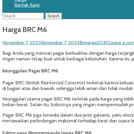
Kontak Kami
Search
Search
for:
Harga BRC M6
Posted
Author
November 7, 2025
November 7, 2025
Bimaraja2030
Leave a co
on
Bagi Anda yang mencari pagar berkualitas dengan harga terjangk
ringan namun tetap kuat untuk berbagai kebutuhan. Karena itu, 
Keunggulan Pagar BRC M6
Pagar BRC (British Reinforced Concrete) terkenal karena keku
di bagian atas dan bawah, sehingga lebih aman dan tidak mudah
Keunggulan utama pagar BRC M6 terletak pada harga yang lebih e
beban berat. Selain itu, bobotnya yang ringan mempermudah pr
Pagar BRC M6 juga tersedia dalam dua jenis galvanis, yaitu elect
menawarkan perlindungan maksimal terhadap karat dan cuaca le
Faktor yang Mempengaruhi Harga BRC M6