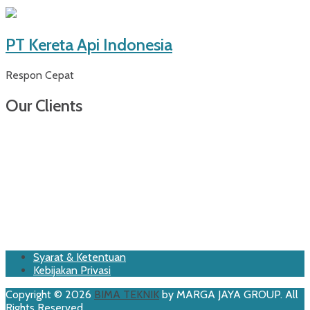
PT Kereta Api Indonesia
Respon Cepat
Our Clients
Footer
Skip
Syarat & Ketentuan
to
Kebijakan Privasi
Menu
content
Copyright © 2026
BIMA TEKNIK
by MARGA JAYA GROUP. All
Rights Reserved.