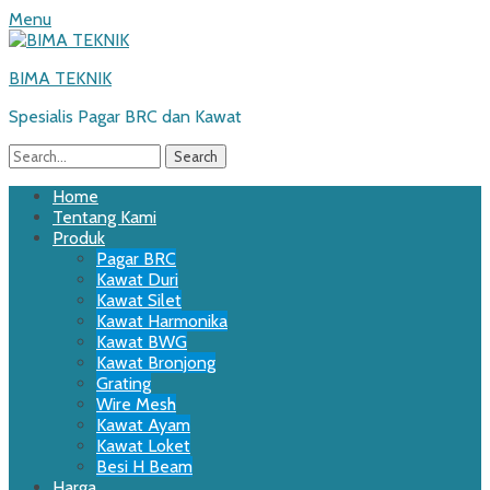
Menu
BIMA TEKNIK
Spesialis Pagar BRC dan Kawat
Search
for:
Email
WordPress
Website
Phone
Primary
Skip
Home
to
Tentang Kami
Menu
content
Produk
Pagar BRC
Kawat Duri
Kawat Silet
Kawat Harmonika
Kawat BWG
Kawat Bronjong
Grating
Wire Mesh
Kawat Ayam
Kawat Loket
Besi H Beam
Harga