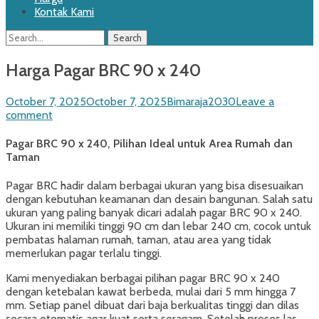
Kontak Kami
Search
Search
for:
Harga Pagar BRC 90 x 240
Posted
Author
October 7, 2025
October 7, 2025
Bimaraja2030
Leave a
on
comment
Pagar BRC 90 x 240, Pilihan Ideal untuk Area Rumah dan
Taman
Pagar BRC hadir dalam berbagai ukuran yang bisa disesuaikan
dengan kebutuhan keamanan dan desain bangunan. Salah satu
ukuran yang paling banyak dicari adalah pagar BRC 90 x 240.
Ukuran ini memiliki tinggi 90 cm dan lebar 240 cm, cocok untuk
pembatas halaman rumah, taman, atau area yang tidak
memerlukan pagar terlalu tinggi.
Kami menyediakan berbagai pilihan pagar BRC 90 x 240
dengan ketebalan kawat berbeda, mulai dari 5 mm hingga 7
mm. Setiap panel dibuat dari baja berkualitas tinggi dan dilas
secara otomatis agar kuat serta seragam. Setelah proses las