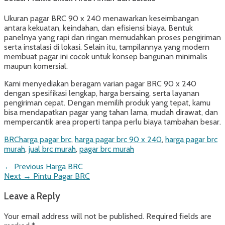
Ukuran pagar BRC 90 x 240 menawarkan keseimbangan
antara kekuatan, keindahan, dan efisiensi biaya. Bentuk
panelnya yang rapi dan ringan memudahkan proses pengiriman
serta instalasi di lokasi. Selain itu, tampilannya yang modern
membuat pagar ini cocok untuk konsep bangunan minimalis
maupun komersial.
Kami menyediakan beragam varian pagar BRC 90 x 240
dengan spesifikasi lengkap, harga bersaing, serta layanan
pengiriman cepat. Dengan memilih produk yang tepat, kamu
bisa mendapatkan pagar yang tahan lama, mudah dirawat, dan
mempercantik area properti tanpa perlu biaya tambahan besar.
Categories
Tags
BRC
harga pagar brc
,
harga pagar brc 90 x 240
,
harga pagar brc
murah
,
jual brc murah
,
pagar brc murah
Post
Previous
← Previous
Harga BRC
Next
post:
Next →
Pintu Pagar BRC
navigation
post:
Leave a Reply
Your email address will not be published.
Required fields are