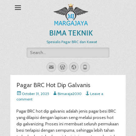
BIMA TEKNIK
Spesialis Pagar BRC dan Kawat
Search
for:
Email
WordPress
Website
Phone
Pagar BRC Hot Dip Galvanis
Posted
Author
October 31, 2025
Bimaraja2030
Leave a
on
comment
Pagar BRC hot dip galvanis adalah jenis pagar besi BRC
yang dilapisi dengan lapisan seng melalui proses hot
dip galvanizing. Proses ini membuat seluruh permukaan
besi terlapisi dengan sempurna, sehingga lebih tahan