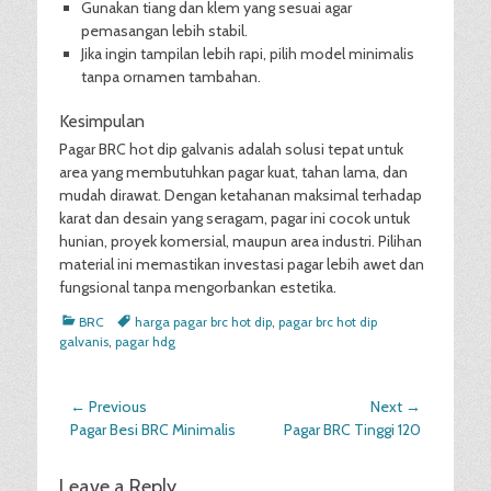
Gunakan tiang dan klem yang sesuai agar
pemasangan lebih stabil.
Jika ingin tampilan lebih rapi, pilih model minimalis
tanpa ornamen tambahan.
Kesimpulan
Pagar BRC hot dip galvanis adalah solusi tepat untuk
area yang membutuhkan pagar kuat, tahan lama, dan
mudah dirawat. Dengan ketahanan maksimal terhadap
karat dan desain yang seragam, pagar ini cocok untuk
hunian, proyek komersial, maupun area industri. Pilihan
material ini memastikan investasi pagar lebih awet dan
fungsional tanpa mengorbankan estetika.
Categories
Tags
BRC
harga pagar brc hot dip
,
pagar brc hot dip
galvanis
,
pagar hdg
Post
← Previous
Next →
Previous
Next
Pagar Besi BRC Minimalis
Pagar BRC Tinggi 120
navigation
post:
post:
Leave a Reply