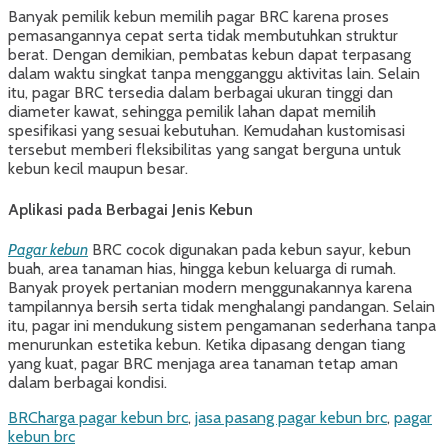
Banyak pemilik kebun memilih pagar BRC karena proses
pemasangannya cepat serta tidak membutuhkan struktur
berat. Dengan demikian, pembatas kebun dapat terpasang
dalam waktu singkat tanpa mengganggu aktivitas lain. Selain
itu, pagar BRC tersedia dalam berbagai ukuran tinggi dan
diameter kawat, sehingga pemilik lahan dapat memilih
spesifikasi yang sesuai kebutuhan. Kemudahan kustomisasi
tersebut memberi fleksibilitas yang sangat berguna untuk
kebun kecil maupun besar.
Aplikasi pada Berbagai Jenis Kebun
Pagar kebun
BRC cocok digunakan pada kebun sayur, kebun
buah, area tanaman hias, hingga kebun keluarga di rumah.
Banyak proyek pertanian modern menggunakannya karena
tampilannya bersih serta tidak menghalangi pandangan. Selain
itu, pagar ini mendukung sistem pengamanan sederhana tanpa
menurunkan estetika kebun. Ketika dipasang dengan tiang
yang kuat, pagar BRC menjaga area tanaman tetap aman
dalam berbagai kondisi.
Categories
Tags
BRC
harga pagar kebun brc
,
jasa pasang pagar kebun brc
,
pagar
kebun brc