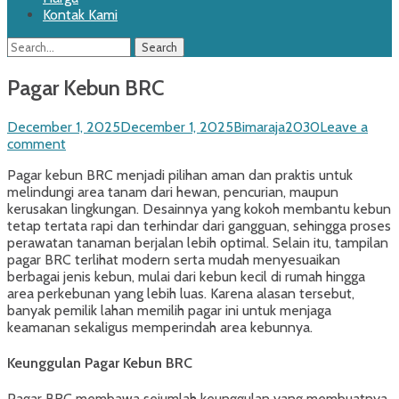
Kontak Kami
Search
Search
for:
Pagar Kebun BRC
Posted
Author
December 1, 2025
December 1, 2025
Bimaraja2030
Leave a
on
comment
Pagar kebun BRC menjadi pilihan aman dan praktis untuk
melindungi area tanam dari hewan, pencurian, maupun
kerusakan lingkungan. Desainnya yang kokoh membantu kebun
tetap tertata rapi dan terhindar dari gangguan, sehingga proses
perawatan tanaman berjalan lebih optimal. Selain itu, tampilan
pagar BRC terlihat modern serta mudah menyesuaikan
berbagai jenis kebun, mulai dari kebun kecil di rumah hingga
area perkebunan yang lebih luas. Karena alasan tersebut,
banyak pemilik lahan memilih pagar ini untuk menjaga
keamanan sekaligus memperindah area kebunnya.
Keunggulan Pagar Kebun BRC
Pagar BRC membawa sejumlah keunggulan yang membuatnya