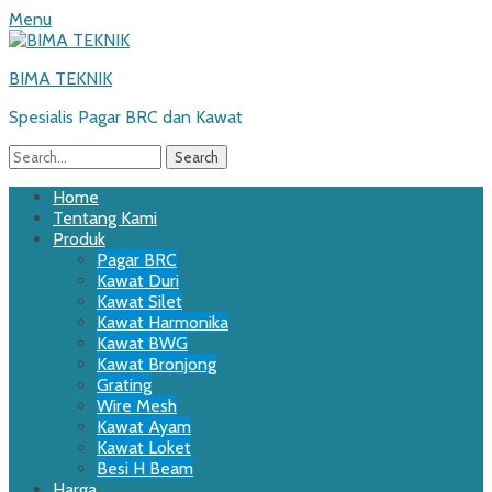
Menu
BIMA TEKNIK
Spesialis Pagar BRC dan Kawat
Search
for:
Email
WordPress
Website
Phone
Primary
Skip
Home
to
Tentang Kami
Menu
content
Produk
Pagar BRC
Kawat Duri
Kawat Silet
Kawat Harmonika
Kawat BWG
Kawat Bronjong
Grating
Wire Mesh
Kawat Ayam
Kawat Loket
Besi H Beam
Harga