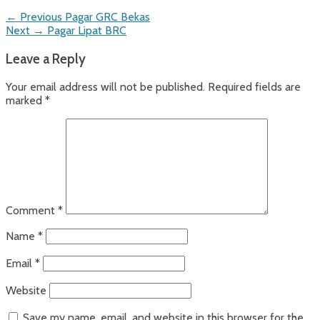
Post
Previous
← Previous
Pagar GRC Bekas
Next
post:
Next →
Pagar Lipat BRC
navigation
post:
Leave a Reply
Your email address will not be published.
Required fields are
marked
*
Comment
*
Name
*
Email
*
Website
Save my name, email, and website in this browser for the