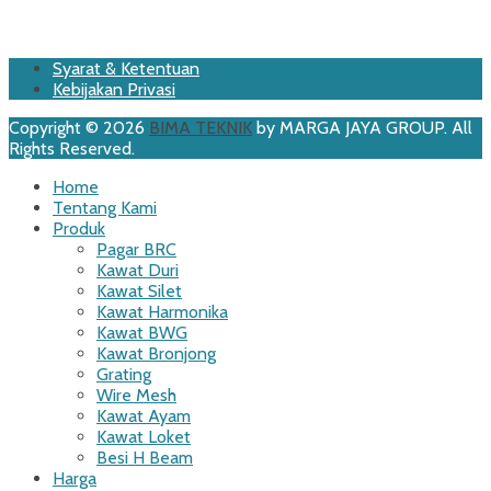
Footer
Skip
Syarat & Ketentuan
to
Kebijakan Privasi
Menu
content
Copyright © 2026
BIMA TEKNIK
by MARGA JAYA GROUP. All
Rights Reserved.
Scroll
Home
Up
Tentang Kami
Produk
Pagar BRC
Kawat Duri
Kawat Silet
Kawat Harmonika
Kawat BWG
Kawat Bronjong
Grating
Wire Mesh
Kawat Ayam
Kawat Loket
Besi H Beam
Harga