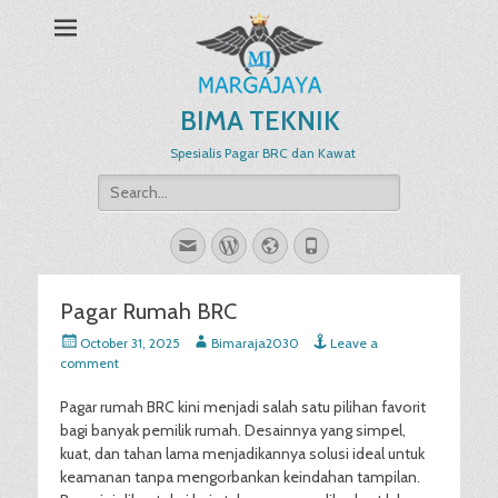
BIMA TEKNIK
Spesialis Pagar BRC dan Kawat
Search
for:
Email
WordPress
Website
Phone
Pagar Rumah BRC
Posted
Author
October 31, 2025
Bimaraja2030
Leave a
on
comment
Pagar rumah BRC kini menjadi salah satu pilihan favorit
bagi banyak pemilik rumah. Desainnya yang simpel,
kuat, dan tahan lama menjadikannya solusi ideal untuk
keamanan tanpa mengorbankan keindahan tampilan.