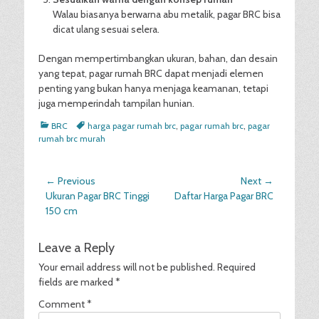
Walau biasanya berwarna abu metalik, pagar BRC bisa
dicat ulang sesuai selera.
Dengan mempertimbangkan ukuran, bahan, dan desain
yang tepat, pagar rumah BRC dapat menjadi elemen
penting yang bukan hanya menjaga keamanan, tetapi
juga memperindah tampilan hunian.
Categories
Tags
BRC
harga pagar rumah brc
,
pagar rumah brc
,
pagar
rumah brc murah
Post
← Previous
Next →
Previous
Next
Ukuran Pagar BRC Tinggi
Daftar Harga Pagar BRC
navigation
post:
post:
150 cm
Leave a Reply
Your email address will not be published.
Required
fields are marked
*
Comment
*