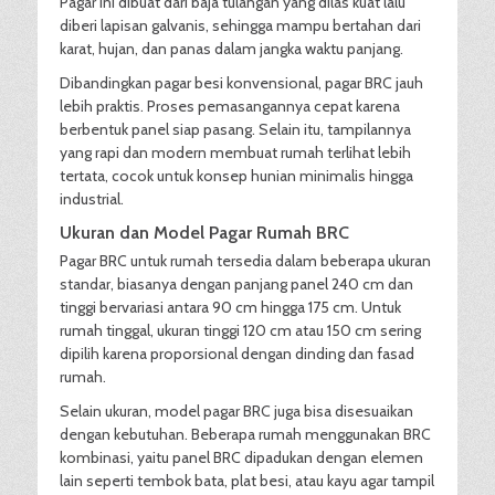
Pagar ini dibuat dari baja tulangan yang dilas kuat lalu
diberi lapisan galvanis, sehingga mampu bertahan dari
karat, hujan, dan panas dalam jangka waktu panjang.
Dibandingkan pagar besi konvensional, pagar BRC jauh
lebih praktis. Proses pemasangannya cepat karena
berbentuk panel siap pasang. Selain itu, tampilannya
yang rapi dan modern membuat rumah terlihat lebih
tertata, cocok untuk konsep hunian minimalis hingga
industrial.
Ukuran dan Model Pagar Rumah BRC
Pagar BRC untuk rumah tersedia dalam beberapa ukuran
standar, biasanya dengan panjang panel 240 cm dan
tinggi bervariasi antara 90 cm hingga 175 cm. Untuk
rumah tinggal, ukuran tinggi 120 cm atau 150 cm sering
dipilih karena proporsional dengan dinding dan fasad
rumah.
Selain ukuran, model pagar BRC juga bisa disesuaikan
dengan kebutuhan. Beberapa rumah menggunakan BRC
kombinasi, yaitu panel BRC dipadukan dengan elemen
lain seperti tembok bata, plat besi, atau kayu agar tampil