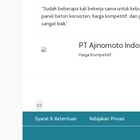
“Sudah beberapa kali bekerja sama untuk kebu
panel beton konsisten, harga kompetitif, dan 
sangat baik.”
PT Ajinomoto Indo
Harga Kompetitif
Footer
Skip
Syarat & Ketentuan
Kebijakan Privasi
to
Menu
content