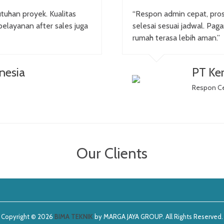
tuhan proyek. Kualitas
“Respon admin cepat, pr
pelayanan after sales juga
selesai sesuai jadwal. Pag
rumah terasa lebih aman.”
nesia
PT Ker
Respon C
Our Clients
Copyright © 2026
BIMA TEKNIK
by MARGA JAYA GROUP. All Rights Reserved.