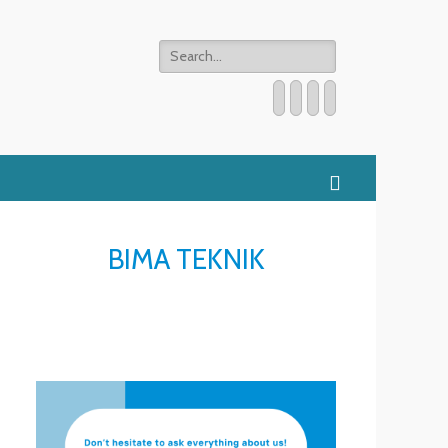
Search
for:
Email
WordPress
Website
Phone
Search
BIMA TEKNIK