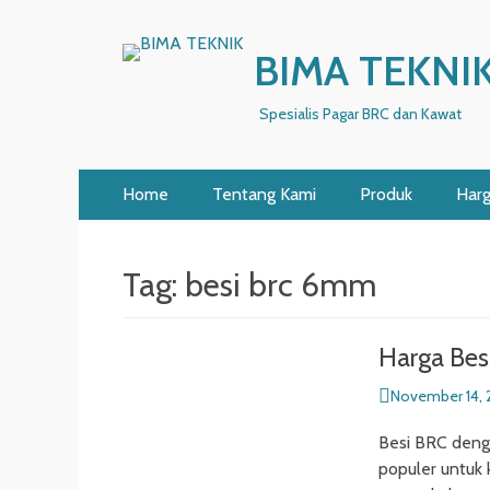
BIMA TEKNI
Spesialis Pagar BRC dan Kawat
Primary
Skip
Home
Tentang Kami
Produk
Har
to
Menu
content
Tag:
besi brc 6mm
Harga Be
Posted
November 14, 
on
Besi BRC denga
populer untuk