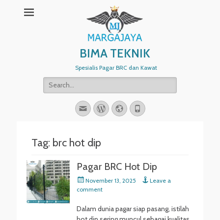
BIMA TEKNIK
Spesialis Pagar BRC dan Kawat
Search
for:
Email
WordPress
Website
Phone
Tag:
brc hot dip
Pagar BRC Hot Dip
Posted
November 13, 2025
Leave a
on
comment
Dalam dunia pagar siap pasang, istilah
hot dip sering muncul sebagai kualitas