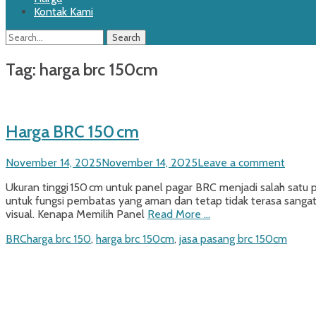
Kontak Kami
Search
Search
for:
Tag:
harga brc 150cm
Harga BRC 150 cm
Posted
November 14, 2025
November 14, 2025
Leave a comment
on
Ukuran tinggi 150 cm untuk panel pagar BRC menjadi salah satu p
untuk fungsi pembatas yang aman dan tetap tidak terasa sang
visual. Kenapa Memilih Panel
Read More …
Categories
Tags
BRC
harga brc 150
,
harga brc 150cm
,
jasa pasang brc 150cm