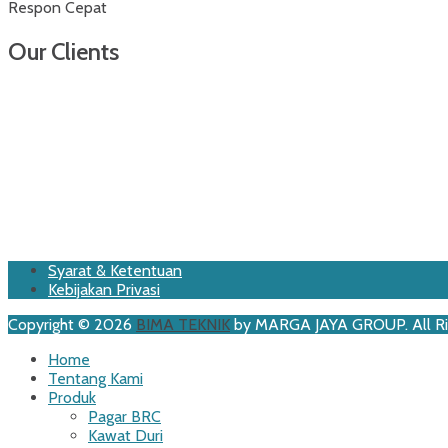
Respon Cepat
Our Clients
Footer
Skip
Syarat & Ketentuan
to
Kebijakan Privasi
Menu
content
Copyright © 2026
BIMA TEKNIK
by MARGA JAYA GROUP. All Ri
Scroll
Home
Up
Tentang Kami
Produk
Pagar BRC
Kawat Duri