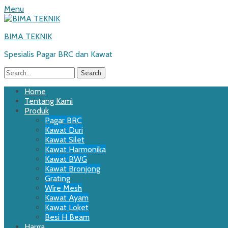
Menu
BIMA TEKNIK
Spesialis Pagar BRC dan Kawat
Search
for:
Email
WordPress
Website
Phone
Primary
Skip
Home
to
Tentang Kami
Menu
content
Produk
Pagar BRC
Kawat Duri
Kawat Silet
Kawat Harmonika
Kawat BWG
Kawat Bronjong
Grating
Wire Mesh
Kawat Ayam
Kawat Loket
Besi H Beam
Harga