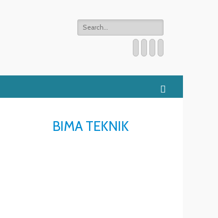
Search
for:
Email
WordPress
Website
Phone
Search
BIMA TEKNIK