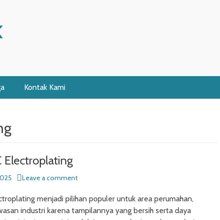
K
ga
Kontak Kami
ng
 Electroplating
2025
Leave a comment
troplating menjadi pilihan populer untuk area perumahan,
wasan industri karena tampilannya yang bersih serta daya