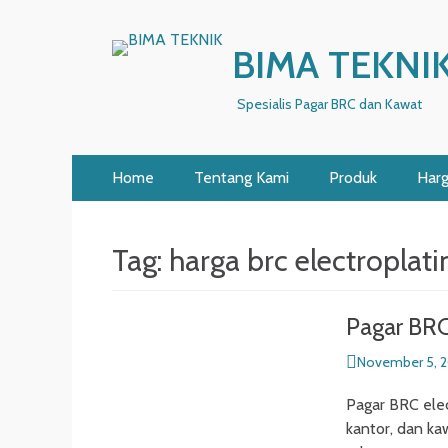
BIMA TEKNI
Spesialis Pagar BRC dan Kawat
Primary
Skip
Home
Tentang Kami
Produk
Har
to
Menu
content
Tag:
harga brc electroplati
Pagar BRC
Posted
November 5, 
on
Pagar BRC elec
kantor, dan ka