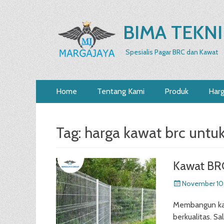
BIMA TEKNI
Spesialis Pagar BRC dan Kawat
Primary
Skip
Home
Tentang Kami
Produk
Har
to
Menu
content
Tag:
harga kawat brc untu
Kawat BR
Posted
November 10
on
Membangun ka
berkualitas. S