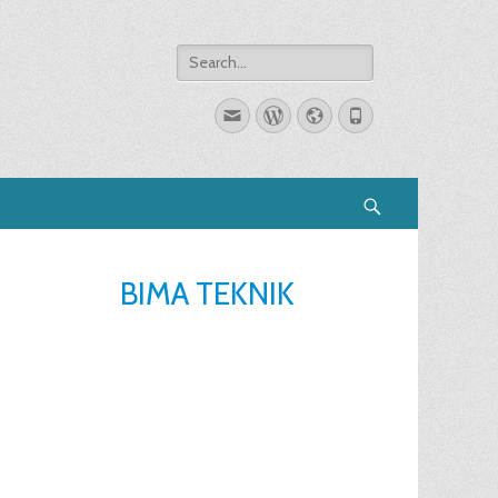
Search
for:
Email
WordPress
Website
Phone
Search
BIMA TEKNIK