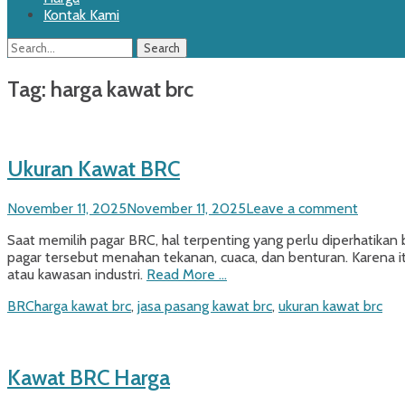
Kontak Kami
Search
Search
for:
Tag:
harga kawat brc
Ukuran Kawat BRC
Posted
November 11, 2025
November 11, 2025
Leave a comment
on
Saat memilih pagar BRC, hal terpenting yang perlu diperhatika
pagar tersebut menahan tekanan, cuaca, dan benturan. Karena 
atau kawasan industri.
Read More …
Categories
Tags
BRC
harga kawat brc
,
jasa pasang kawat brc
,
ukuran kawat brc
Kawat BRC Harga