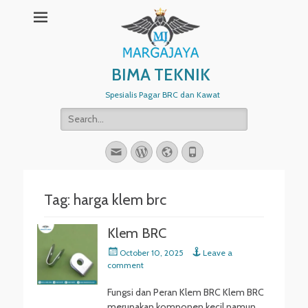
BIMA TEKNIK
Spesialis Pagar BRC dan Kawat
Search
for:
Email
WordPress
Website
Phone
Tag:
harga klem brc
Klem BRC
Posted
October 10, 2025
Leave a
on
comment
Fungsi dan Peran Klem BRC Klem BRC
merupakan komponen kecil namun