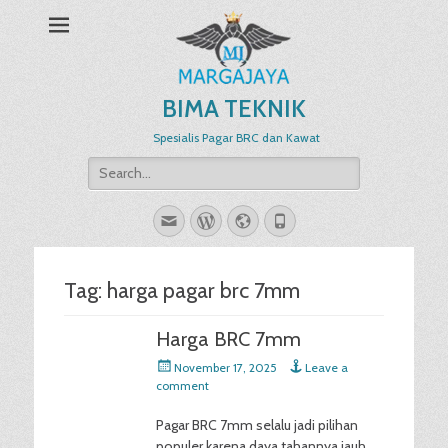
BIMA TEKNIK
Spesialis Pagar BRC dan Kawat
Search
for:
Email
WordPress
Website
Phone
Tag:
harga pagar brc 7mm
Harga BRC 7mm
Posted
November 17, 2025
Leave a
on
comment
Pagar BRC 7mm selalu jadi pilihan
populer karena daya tahannya jauh