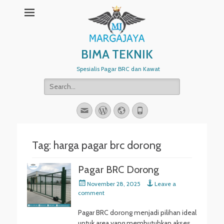
BIMA TEKNIK
Spesialis Pagar BRC dan Kawat
Search
for:
Email
WordPress
Website
Phone
Tag:
harga pagar brc dorong
Pagar BRC Dorong
Posted
November 28, 2025
Leave a
on
comment
Pagar BRC dorong menjadi pilihan ideal
untuk area yang membutuhkan akses