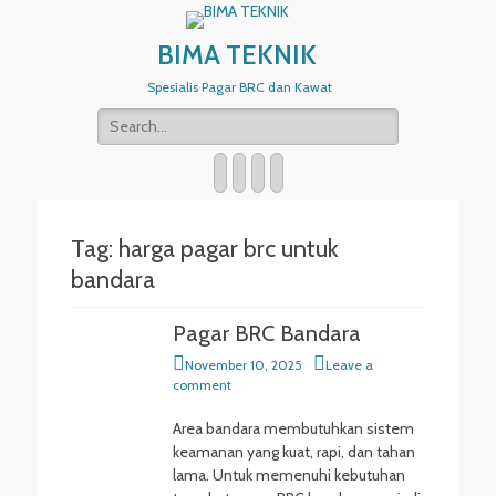
BIMA TEKNIK
Spesialis Pagar BRC dan Kawat
Search
for:
Email
WordPress
Website
Phone
Tag:
harga pagar brc untuk
bandara
Pagar BRC Bandara
Posted
November 10, 2025
Leave a
on
comment
Area bandara membutuhkan sistem
keamanan yang kuat, rapi, dan tahan
lama. Untuk memenuhi kebutuhan