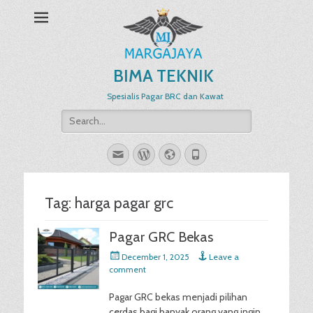
BIMA TEKNIK
Spesialis Pagar BRC dan Kawat
Search
for:
Email
WordPress
Website
Phone
Tag:
harga pagar grc
Pagar GRC Bekas
Posted
December 1, 2025
Leave a
on
comment
Pagar GRC bekas menjadi pilihan
cerdas bagi banyak orang yang ingin