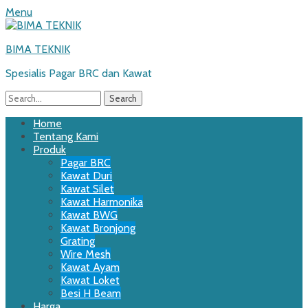
Menu
BIMA TEKNIK
Spesialis Pagar BRC dan Kawat
Search
for:
Email
WordPress
Website
Phone
Primary
Skip
Home
to
Tentang Kami
Menu
content
Produk
Pagar BRC
Kawat Duri
Kawat Silet
Kawat Harmonika
Kawat BWG
Kawat Bronjong
Grating
Wire Mesh
Kawat Ayam
Kawat Loket
Besi H Beam
Harga