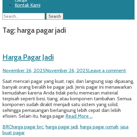
Kontak Kami
Search
Search
for:
Tag:
harga pagar jadi
Harga Pagar Jadi
Posted
November 26, 2025
November 26, 2025
Leave a comment
on
Saat mencari pagar yang kuat, rapi, dan langsung siap dipasang,
banyak orang beralih ke pagar jadi. Jenis pagar ini menawarkan
kemudahan karena Anda tidak perlu memesan material
terpisah seperti besi, tiang, atau komponen tambahan. Semua
komponen sudah dirakit menjadi satu sistem yang solid,
sehingga pemasangan berlangsung lebih cepat dan lebih
efisien. Selain itu, harga pagar
Read More …
Categories
Tags
BRC
harga pagar brc
,
harga pagar jadi
,
harga pagar rumah
,
jasa
buat pagar