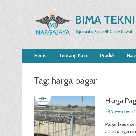
BIMA TEKNI
Spesialis Pagar BRC dan Kawat
Primary
Skip
Home
Tentang Kami
Produk
Har
to
Menu
content
Tag:
harga pagar
Harga Pag
Posted
November 24
on
Pagar biasa se
atau bangunan 