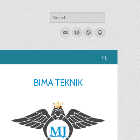
Search
for:
Email
WordPress
Website
Phone
Search
BIMA TEKNIK