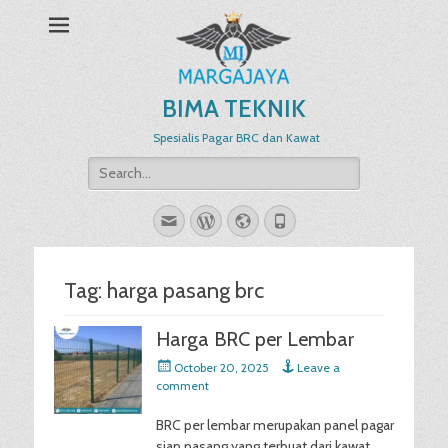
BIMA TEKNIK
Spesialis Pagar BRC dan Kawat
Search
for:
Email
WordPress
Website
Phone
Tag:
harga pasang brc
Harga BRC per Lembar
Posted
October 20, 2025
Leave a
on
comment
BRC per lembar merupakan panel pagar
siap pasang yang terbuat dari kawat