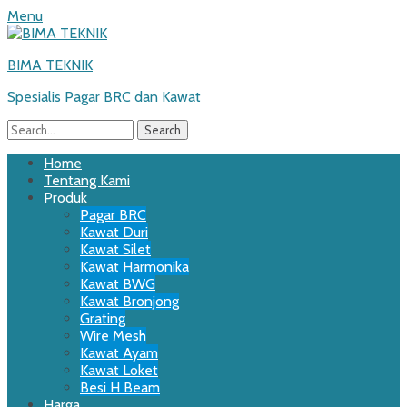
Menu
BIMA TEKNIK
Spesialis Pagar BRC dan Kawat
Search
for:
Email
WordPress
Website
Phone
Primary
Skip
Home
to
Tentang Kami
Menu
content
Produk
Pagar BRC
Kawat Duri
Kawat Silet
Kawat Harmonika
Kawat BWG
Kawat Bronjong
Grating
Wire Mesh
Kawat Ayam
Kawat Loket
Besi H Beam
Harga