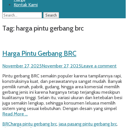
Kontak Kami
Search
Search
for:
Tag:
harga pintu gerbang brc
Harga Pintu Gerbang BRC
Posted
November 27, 2025
November 27, 2025
Leave a comment
on
Pintu gerbang BRC semakin populer karena tampilannya rapi,
konstruksinya kuat, dan perawatannya sangat mudah. Banyak
pemilik rumah, pabrik, gudang, hingga area komersial memilih
gerbang jenis ini karena harganya tetap terjangkau meskipun
kualitasnya tinggi. Selain itu, variasi ukuran dan ketebalan besi
juga semakin lengkap, sehingga konsumen leluasa memilih
sistem yang sesuai kebutuhan. Dengan desain yang simpel
Read More …
Categories
Tags
BRC
harga pintu gerbang brc
,
jasa pasang pintu gerbang brc
,