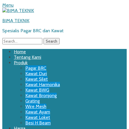
Menu
BIMA TEKNIK
Spesialis Pagar BRC dan Kawat
Search
for:
Email
WordPress
Website
Phone
Primary
Skip
Home
to
Tentang Kami
Menu
content
Produk
Pagar BRC
Kawat Duri
Kawat Silet
Kawat Harmonika
Kawat BWG
Kawat Bronjong
Grating
Wire Mesh
Kawat Ayam
Kawat Loket
Besi H Beam
Harga