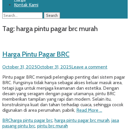
Kontak Kami
Search
Search
for:
Tag:
harga pintu pagar brc murah
Harga Pintu Pagar BRC
Posted
October 31, 2025
October 31, 2025
Leave a comment
on
Pintu pagar BRC menjadi pelengkap penting dari sistem pagar
BRC. Fungsinya tidak hanya sebagai akses keluar masuk area,
tetapi juga untuk menjaga keamanan dan estetika. Dengan
desain yang seragam dengan pagar utamanya, pintu BRC
memberikan tampilan yang rapi dan modern. Selain itu,
konstruksinya kuat dan tahan terhadap cuaca, sehingga cocok
digunakan di area perumahan, pabrik,
Read More …
Categories
Tags
BRC
harga pintu pagar brc
,
harga pintu pagar brc murah
,
jasa
pasang pintu brc
,
pintu brc murah