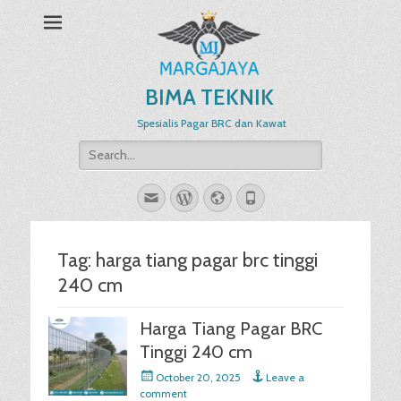
BIMA TEKNIK
Spesialis Pagar BRC dan Kawat
Search
for:
Email
WordPress
Website
Phone
Tag:
harga tiang pagar brc tinggi
240 cm
Harga Tiang Pagar BRC
Tinggi 240 cm
Posted
October 20, 2025
Leave a
on
comment