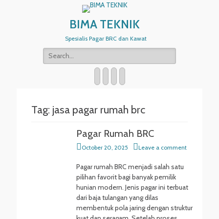
BIMA TEKNIK
Spesialis Pagar BRC dan Kawat
Search
for:
Email
WordPress
Website
Phone
Tag:
jasa pagar rumah brc
Pagar Rumah BRC
Posted
October 20, 2025
Leave a comment
on
Pagar rumah BRC menjadi salah satu
pilihan favorit bagi banyak pemilik
hunian modern. Jenis pagar ini terbuat
dari baja tulangan yang dilas
membentuk pola jaring dengan struktur
kuat dan seragam. Setelah proses