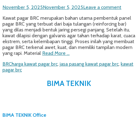
Posted
November 5, 2025
November 5, 2025
Leave a comment
on
Kawat pagar BRC merupakan bahan utama pembentuk panel
pagar BRC yang terbuat dari baja tulangan (reinforcing bar)
yang dilas menjadi bentuk jaring persegi panjang. Setelah itu,
kawat dilapisi dengan galvanis agar tahan terhadap karat, cuaca
ekstrem, serta kelembapan tinggi. Proses inilah yang membuat
pagar BRC terkenal awet, kuat, dan memiliki tampilan modern
yang rapi. Material
Read More …
Categories
Tags
BRC
harga kawat pagar brc
,
jasa pasang kawat pagar brc
,
kawat
pagar brc
BIMA TEKNIK
BIMA TEKNIK Office