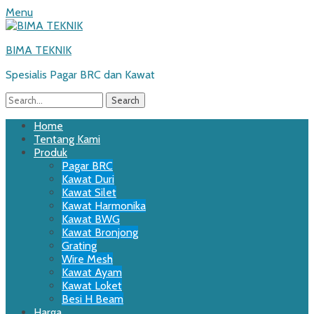
Menu
BIMA TEKNIK
Spesialis Pagar BRC dan Kawat
Search
for:
Email
WordPress
Website
Phone
Primary
Skip
Home
to
Tentang Kami
Menu
content
Produk
Pagar BRC
Kawat Duri
Kawat Silet
Kawat Harmonika
Kawat BWG
Kawat Bronjong
Grating
Wire Mesh
Kawat Ayam
Kawat Loket
Besi H Beam
Harga