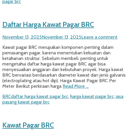
pagar brc
Daftar Harga Kawat Pagar BRC
Posted
November 13, 2025
November 13, 2025
Leave a comment
on
Kawat pagar BRC merupakan komponen penting dalam
pemasangan pagar, karena menentukan kekuatan dan
ketahanan struktur. Sebelum membeli, penting untuk
mengetahui daftar harga kawat pagar BRC agar bisa
menyesuaikan anggaran dan kebutuhan proyek. Harga kawat
BRC bervariasi berdasarkan diameter kawat dan jenis galvanis
(electroplating atau hot dip). Harga Kawat Pagar BRC Per
Meter Berikut perkiraan harga
Read More …
Categories
Tags
BRC
daftar harga kawat pagar brc
,
harga kawat pagar brc
,
jasa
pasang kawat pagar brc
Kawat Pagar BRC