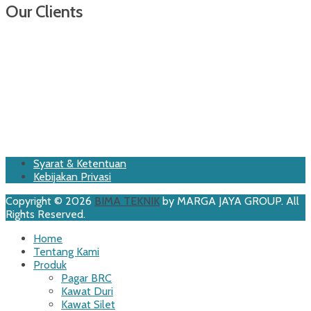
Our Clients
Footer
Skip
Syarat & Ketentuan
to
Kebijakan Privasi
Menu
content
Copyright © 2026
BIMA TEKNIK
by MARGA JAYA GROUP. All
Rights Reserved.
Scroll
Home
Up
Tentang Kami
Produk
Pagar BRC
Kawat Duri
Kawat Silet