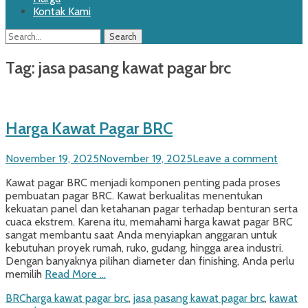
Kontak Kami
Search
Search
for:
Tag:
jasa pasang kawat pagar brc
Harga Kawat Pagar BRC
Posted
November 19, 2025
November 19, 2025
Leave a comment
on
Kawat pagar BRC menjadi komponen penting pada proses
pembuatan pagar BRC. Kawat berkualitas menentukan
kekuatan panel dan ketahanan pagar terhadap benturan serta
cuaca ekstrem. Karena itu, memahami harga kawat pagar BRC
sangat membantu saat Anda menyiapkan anggaran untuk
kebutuhan proyek rumah, ruko, gudang, hingga area industri.
Dengan banyaknya pilihan diameter dan finishing, Anda perlu
memilih
Read More …
Categories
Tags
BRC
harga kawat pagar brc
,
jasa pasang kawat pagar brc
,
kawat