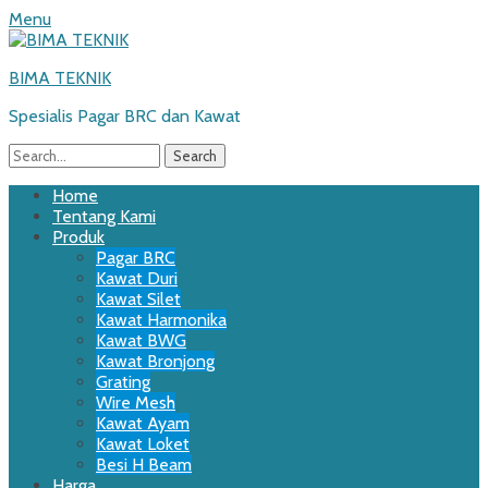
Menu
BIMA TEKNIK
Spesialis Pagar BRC dan Kawat
Search
for:
Email
WordPress
Website
Phone
Primary
Skip
Home
to
Tentang Kami
Menu
content
Produk
Pagar BRC
Kawat Duri
Kawat Silet
Kawat Harmonika
Kawat BWG
Kawat Bronjong
Grating
Wire Mesh
Kawat Ayam
Kawat Loket
Besi H Beam
Harga