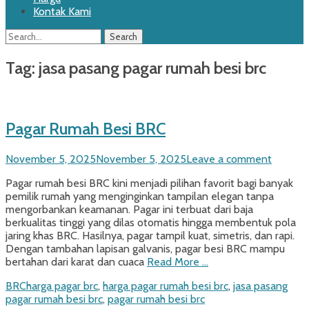
Kontak Kami
Search
Search
for:
Tag:
jasa pasang pagar rumah besi brc
Pagar Rumah Besi BRC
Posted
November 5, 2025
November 5, 2025
Leave a comment
on
Pagar rumah besi BRC kini menjadi pilihan favorit bagi banyak
pemilik rumah yang menginginkan tampilan elegan tanpa
mengorbankan keamanan. Pagar ini terbuat dari baja
berkualitas tinggi yang dilas otomatis hingga membentuk pola
jaring khas BRC. Hasilnya, pagar tampil kuat, simetris, dan rapi.
Dengan tambahan lapisan galvanis, pagar besi BRC mampu
bertahan dari karat dan cuaca
Read More …
Categories
Tags
BRC
harga pagar brc
,
harga pagar rumah besi brc
,
jasa pasang
pagar rumah besi brc
,
pagar rumah besi brc