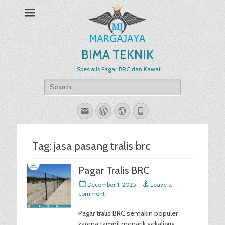
BIMA TEKNIK
Spesialis Pagar BRC dan Kawat
Search
for:
Email
WordPress
Website
Phone
Tag:
jasa pasang tralis brc
Pagar Tralis BRC
Posted
December 1, 2025
Leave a
on
comment
Pagar tralis BRC semakin populer
karena tampil menarik sekaligus