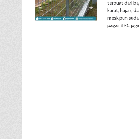
terbuat dari ba
karat, hujan, d
meskipun sudah
pagar BRC jug