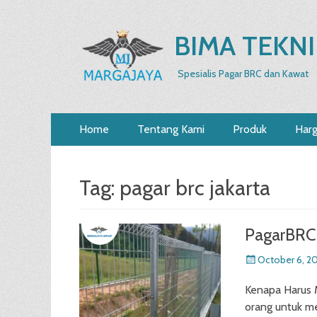
BIMA TEKNI
Spesialis Pagar BRC dan Kawat
Primary
Skip
Home
Tentang Kami
Produk
Har
to
Menu
content
Tag:
pagar brc jakarta
PagarBRC
Posted
October 6, 2
on
Kenapa Harus 
orang untuk me