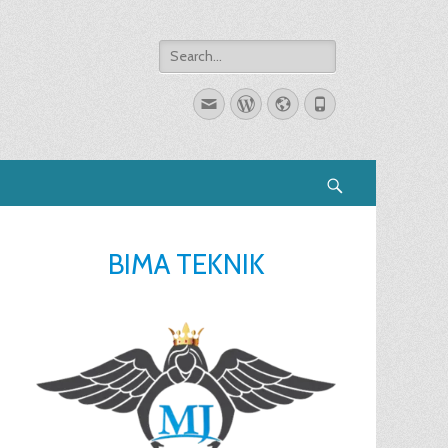
Search
for:
Email
WordPress
Website
Phone
Search
BIMA TEKNIK