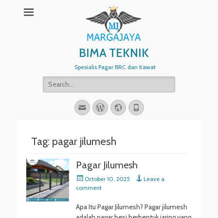
BIMA TEKNIK
Spesialis Pagar BRC dan Kawat
Search
for:
Email
WordPress
Website
Phone
Tag:
pagar jilumesh
Pagar Jilumesh
Posted
October 10, 2025
Leave a
on
comment
Apa Itu Pagar Jilumesh? Pagar jilumesh
adalah pagar besi berbentuk jaring yang