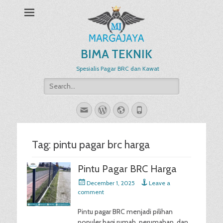
BIMA TEKNIK
Spesialis Pagar BRC dan Kawat
Search
for:
Email
WordPress
Website
Phone
Tag:
pintu pagar brc harga
Pintu Pagar BRC Harga
Posted
December 1, 2025
Leave a
on
comment
Pintu pagar BRC menjadi pilihan
populer bagi rumah, perumahan, dan