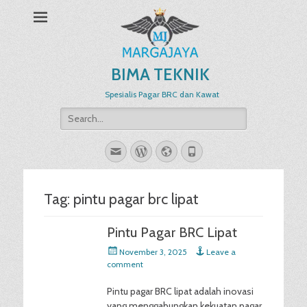
BIMA TEKNIK
Spesialis Pagar BRC dan Kawat
Search
for:
Email
WordPress
Website
Phone
Tag:
pintu pagar brc lipat
Pintu Pagar BRC Lipat
Posted
November 3, 2025
Leave a
on
comment
Pintu pagar BRC lipat adalah inovasi
yang menggabungkan kekuatan pagar