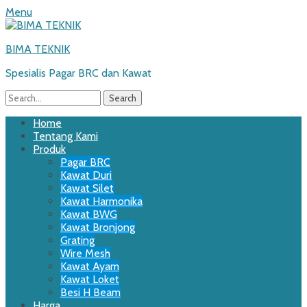
Menu
BIMA TEKNIK
Spesialis Pagar BRC dan Kawat
Search
for:
Email
WordPress
Website
Phone
Primary
Skip
Home
to
Tentang Kami
Menu
content
Produk
Pagar BRC
Kawat Duri
Kawat Silet
Kawat Harmonika
Kawat BWG
Kawat Bronjong
Grating
Wire Mesh
Kawat Ayam
Kawat Loket
Besi H Beam
Harga