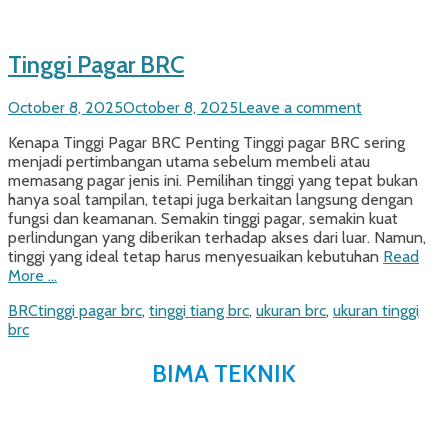
Tinggi Pagar BRC
Posted
October 8, 2025
October 8, 2025
Leave a comment
on
Kenapa Tinggi Pagar BRC Penting Tinggi pagar BRC sering
menjadi pertimbangan utama sebelum membeli atau
memasang pagar jenis ini. Pemilihan tinggi yang tepat bukan
hanya soal tampilan, tetapi juga berkaitan langsung dengan
fungsi dan keamanan. Semakin tinggi pagar, semakin kuat
perlindungan yang diberikan terhadap akses dari luar. Namun,
tinggi yang ideal tetap harus menyesuaikan kebutuhan
Read
More …
Categories
Tags
BRC
tinggi pagar brc
,
tinggi tiang brc
,
ukuran brc
,
ukuran tinggi
brc
BIMA TEKNIK