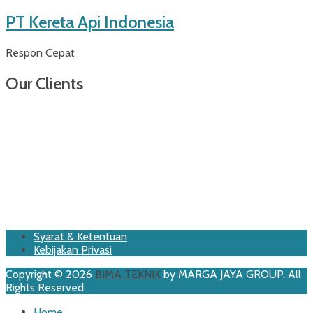
PT Kereta Api Indonesia
Respon Cepat
Our Clients
Footer
Skip
Syarat & Ketentuan
to
Kebijakan Privasi
Menu
content
Copyright © 2026
BIMA TEKNIK
by MARGA JAYA GROUP. All
Rights Reserved.
Scroll
Home