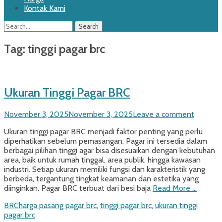
Kontak Kami
Search
Search
for:
Tag:
tinggi pagar brc
Ukuran Tinggi Pagar BRC
Posted
November 3, 2025
November 3, 2025
Leave a comment
on
Ukuran tinggi pagar BRC menjadi faktor penting yang perlu
diperhatikan sebelum pemasangan. Pagar ini tersedia dalam
berbagai pilihan tinggi agar bisa disesuaikan dengan kebutuhan
area, baik untuk rumah tinggal, area publik, hingga kawasan
industri. Setiap ukuran memiliki fungsi dan karakteristik yang
berbeda, tergantung tingkat keamanan dan estetika yang
diinginkan. Pagar BRC terbuat dari besi baja
Read More …
Categories
Tags
BRC
harga pasang pagar brc
,
tinggi pagar brc
,
ukuran tinggi
pagar brc