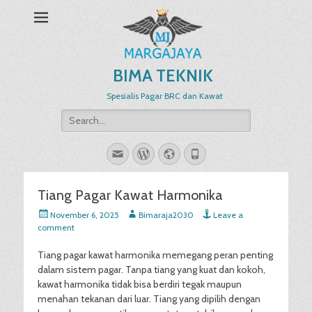
BIMA TEKNIK
Spesialis Pagar BRC dan Kawat
Search
for:
Email
WordPress
Website
Phone
Tiang Pagar Kawat Harmonika
Posted
Author
November 6, 2025
Bimaraja2030
Leave a
on
comment
Tiang pagar kawat harmonika memegang peran penting
dalam sistem pagar. Tanpa tiang yang kuat dan kokoh,
kawat harmonika tidak bisa berdiri tegak maupun
menahan tekanan dari luar. Tiang yang dipilih dengan