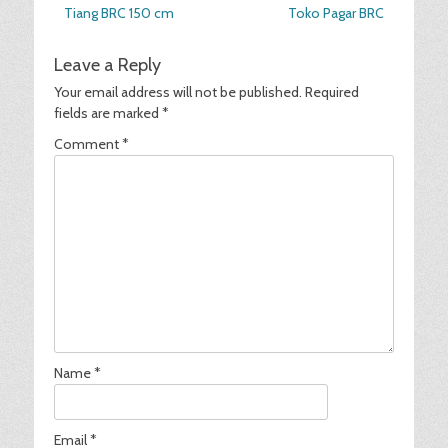
Previous
Next
Tiang BRC 150 cm
Toko Pagar BRC
navigation
post:
post:
Leave a Reply
Your email address will not be published.
Required
fields are marked
*
Comment
*
Name
*
Email
*