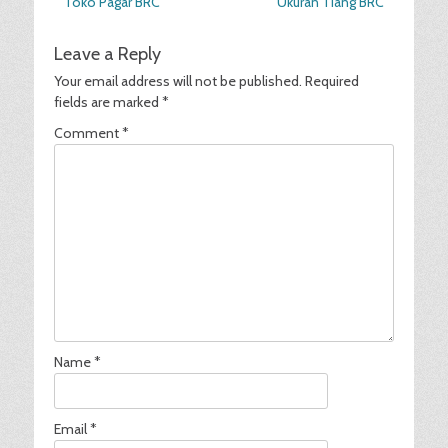
Previous
Next
Toko Pagar BRC
Ukuran Tiang BRC
navigation
post:
post:
Leave a Reply
Your email address will not be published.
Required
fields are marked
*
Comment
*
Name
*
Email
*