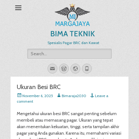
BIMA TEKNIK
Spesialis Pagar BRC dan Kawat
Search
for:
Email
WordPress
Website
Phone
Ukuran Besi BRC
Posted
Author
November 6, 2025
Bimaraja2030
Leave a
on
comment
Mengetahui ukuran besi BRC sangat penting sebelum
membeli atau memasang pagar. Ukuran yang tepat
akan menentukan kekuatan, tinggi, serta tampilan akhir
pagar yang Anda gunakan. Karena itu, memahami variasi