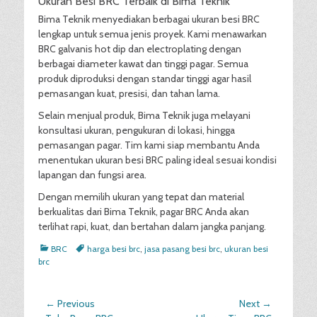
Ukuran Besi BRC Terbaik di Bima Teknik
Bima Teknik menyediakan berbagai ukuran besi BRC
lengkap untuk semua jenis proyek. Kami menawarkan
BRC galvanis hot dip dan electroplating dengan
berbagai diameter kawat dan tinggi pagar. Semua
produk diproduksi dengan standar tinggi agar hasil
pemasangan kuat, presisi, dan tahan lama.
Selain menjual produk, Bima Teknik juga melayani
konsultasi ukuran, pengukuran di lokasi, hingga
pemasangan pagar. Tim kami siap membantu Anda
menentukan ukuran besi BRC paling ideal sesuai kondisi
lapangan dan fungsi area.
Dengan memilih ukuran yang tepat dan material
berkualitas dari Bima Teknik, pagar BRC Anda akan
terlihat rapi, kuat, dan bertahan dalam jangka panjang.
Categories
Tags
BRC
harga besi brc
,
jasa pasang besi brc
,
ukuran besi
brc
Post
← Previous
Next →