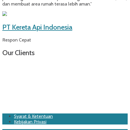
dan membuat area rumah terasa lebih aman.”
PT Kereta Api Indonesia
Respon Cepat
Our Clients
Footer
Skip
Syarat & Ketentuan
to
Kebijakan Privasi
Menu
content