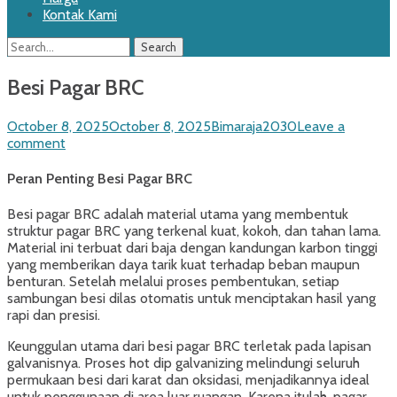
Kontak Kami
Search
Search
for:
Besi Pagar BRC
Posted
Author
October 8, 2025
October 8, 2025
Bimaraja2030
Leave a
on
comment
Peran Penting Besi Pagar BRC
Besi pagar BRC adalah material utama yang membentuk
struktur pagar BRC yang terkenal kuat, kokoh, dan tahan lama.
Material ini terbuat dari baja dengan kandungan karbon tinggi
yang memberikan daya tarik kuat terhadap beban maupun
benturan. Setelah melalui proses pembentukan, setiap
sambungan besi dilas otomatis untuk menciptakan hasil yang
rapi dan presisi.
Keunggulan utama dari besi pagar BRC terletak pada lapisan
galvanisnya. Proses hot dip galvanizing melindungi seluruh
permukaan besi dari karat dan oksidasi, menjadikannya ideal
untuk penggunaan di area luar ruangan. Karena itulah, pagar