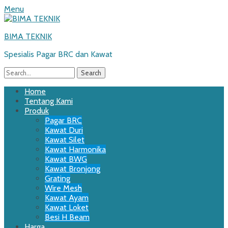
Menu
BIMA TEKNIK
Spesialis Pagar BRC dan Kawat
Search
for:
Email
WordPress
Website
Phone
Primary
Skip
Home
to
Tentang Kami
Menu
content
Produk
Pagar BRC
Kawat Duri
Kawat Silet
Kawat Harmonika
Kawat BWG
Kawat Bronjong
Grating
Wire Mesh
Kawat Ayam
Kawat Loket
Besi H Beam
Harga