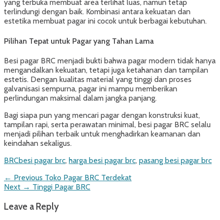
yang terbuka membuat area terlihat luas, namun tetap
terlindungi dengan baik. Kombinasi antara kekuatan dan
estetika membuat pagar ini cocok untuk berbagai kebutuhan.
Pilihan Tepat untuk Pagar yang Tahan Lama
Besi pagar BRC menjadi bukti bahwa pagar modern tidak hanya
mengandalkan kekuatan, tetapi juga ketahanan dan tampilan
estetis. Dengan kualitas material yang tinggi dan proses
galvanisasi sempurna, pagar ini mampu memberikan
perlindungan maksimal dalam jangka panjang.
Bagi siapa pun yang mencari pagar dengan konstruksi kuat,
tampilan rapi, serta perawatan minimal, besi pagar BRC selalu
menjadi pilihan terbaik untuk menghadirkan keamanan dan
keindahan sekaligus.
Categories
Tags
BRC
besi pagar brc
,
harga besi pagar brc
,
pasang besi pagar brc
Post
Previous
← Previous
Toko Pagar BRC Terdekat
Next
post:
Next →
Tinggi Pagar BRC
navigation
post:
Leave a Reply