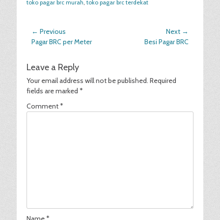
toko pagar brc murah
,
toko pagar brc terdekat
Post
← Previous
Next →
Previous
Next
Pagar BRC per Meter
Besi Pagar BRC
navigation
post:
post:
Leave a Reply
Your email address will not be published.
Required
fields are marked
*
Comment
*
Name
*