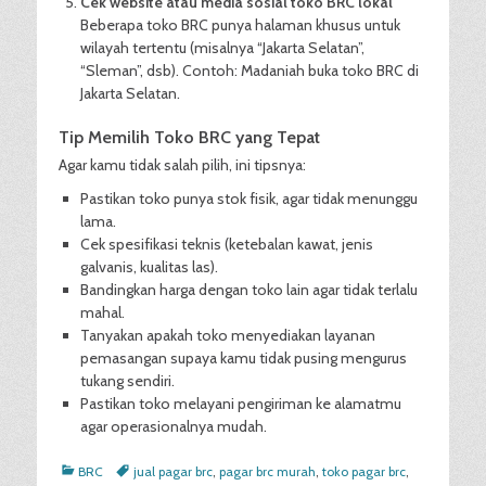
Cek website atau media sosial toko BRC lokal
Beberapa toko BRC punya halaman khusus untuk
wilayah tertentu (misalnya “Jakarta Selatan”,
“Sleman”, dsb). Contoh: Madaniah buka toko BRC di
Jakarta Selatan.
Tip Memilih Toko BRC yang Tepat
Agar kamu tidak salah pilih, ini tipsnya:
Pastikan toko punya stok fisik, agar tidak menunggu
lama.
Cek spesifikasi teknis (ketebalan kawat, jenis
galvanis, kualitas las).
Bandingkan harga dengan toko lain agar tidak terlalu
mahal.
Tanyakan apakah toko menyediakan layanan
pemasangan supaya kamu tidak pusing mengurus
tukang sendiri.
Pastikan toko melayani pengiriman ke alamatmu
agar operasionalnya mudah.
Categories
Tags
BRC
jual pagar brc
,
pagar brc murah
,
toko pagar brc
,