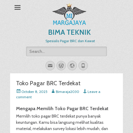
BIMA TEKNIK
Spesialis Pagar BRC dan Kawat
Search
for:
Email
WordPress
Website
Phone
Toko Pagar BRC Terdekat
Posted
Author
October 8, 2025
Bimaraja2030
Leave a
on
comment
Mengapa Memilih Toko Pagar BRC Terdekat
Memilih toko pagar BRC terdekat punya banyak
keuntungan. Kamu bisa langsung melihat kualitas
material, melakukan survey lokasi lebih mudah, dan