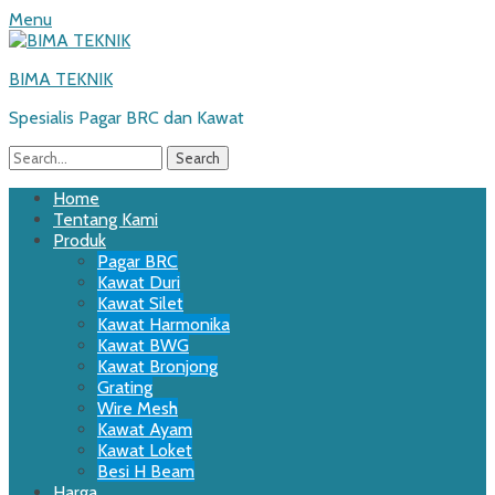
Menu
BIMA TEKNIK
Spesialis Pagar BRC dan Kawat
Search
for:
Email
WordPress
Website
Phone
Primary
Skip
Home
to
Tentang Kami
Menu
content
Produk
Pagar BRC
Kawat Duri
Kawat Silet
Kawat Harmonika
Kawat BWG
Kawat Bronjong
Grating
Wire Mesh
Kawat Ayam
Kawat Loket
Besi H Beam
Harga