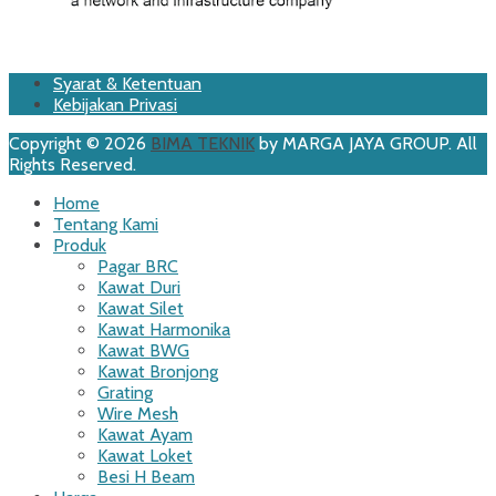
Footer
Skip
Syarat & Ketentuan
to
Kebijakan Privasi
Menu
content
Copyright © 2026
BIMA TEKNIK
by MARGA JAYA GROUP. All
Rights Reserved.
Scroll
Home
Up
Tentang Kami
Produk
Pagar BRC
Kawat Duri
Kawat Silet
Kawat Harmonika
Kawat BWG
Kawat Bronjong
Grating
Wire Mesh
Kawat Ayam
Kawat Loket
Besi H Beam