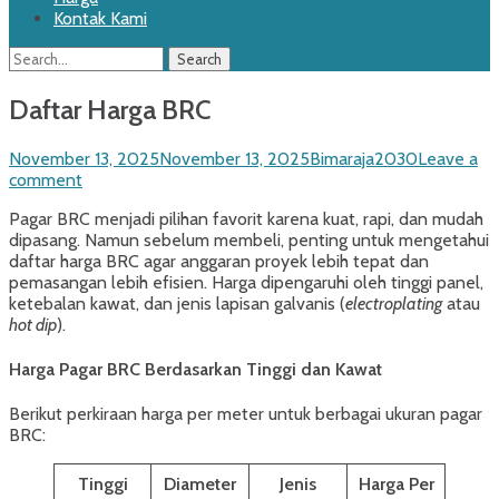
Kontak Kami
Search
Search
for:
Daftar Harga BRC
Posted
Author
November 13, 2025
November 13, 2025
Bimaraja2030
Leave a
on
comment
Pagar BRC menjadi pilihan favorit karena kuat, rapi, dan mudah
dipasang. Namun sebelum membeli, penting untuk mengetahui
daftar harga BRC agar anggaran proyek lebih tepat dan
pemasangan lebih efisien. Harga dipengaruhi oleh tinggi panel,
ketebalan kawat, dan jenis lapisan galvanis (
electroplating
atau
hot dip
).
Harga Pagar BRC Berdasarkan Tinggi dan Kawat
Berikut perkiraan harga per meter untuk berbagai ukuran pagar
BRC:
Tinggi
Diameter
Jenis
Harga Per