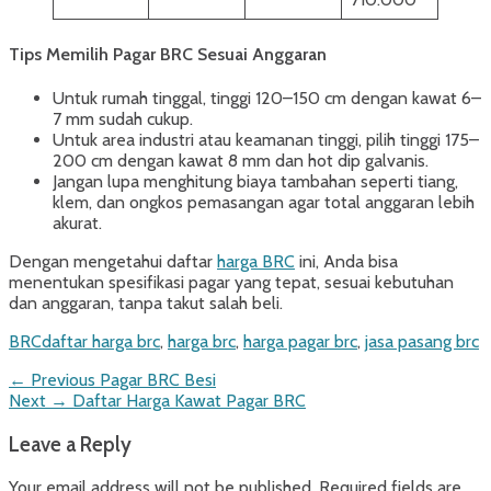
Tips Memilih Pagar BRC Sesuai Anggaran
Untuk rumah tinggal, tinggi 120–150 cm dengan kawat 6–
7 mm sudah cukup.
Untuk area industri atau keamanan tinggi, pilih tinggi 175–
200 cm dengan kawat 8 mm dan hot dip galvanis.
Jangan lupa menghitung biaya tambahan seperti tiang,
klem, dan ongkos pemasangan agar total anggaran lebih
akurat.
Dengan mengetahui daftar
harga BRC
ini, Anda bisa
menentukan spesifikasi pagar yang tepat, sesuai kebutuhan
dan anggaran, tanpa takut salah beli.
Categories
Tags
BRC
daftar harga brc
,
harga brc
,
harga pagar brc
,
jasa pasang brc
Post
Previous
← Previous
Pagar BRC Besi
Next
post:
Next →
Daftar Harga Kawat Pagar BRC
navigation
post:
Leave a Reply
Your email address will not be published.
Required fields are