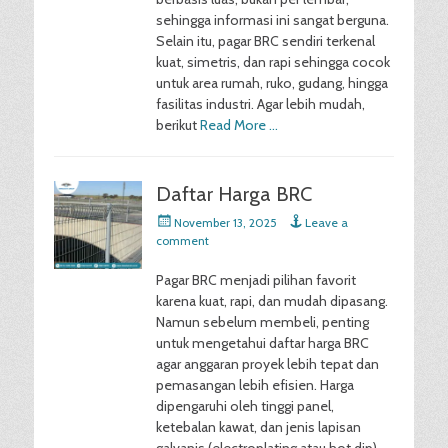
sehingga informasi ini sangat berguna.
Selain itu, pagar BRC sendiri terkenal
kuat, simetris, dan rapi sehingga cocok
untuk area rumah, ruko, gudang, hingga
fasilitas industri. Agar lebih mudah,
berikut
Read More …
Daftar Harga BRC
Posted
November 13, 2025
Leave a
on
comment
Pagar BRC menjadi pilihan favorit
karena kuat, rapi, dan mudah dipasang.
Namun sebelum membeli, penting
untuk mengetahui daftar harga BRC
agar anggaran proyek lebih tepat dan
pemasangan lebih efisien. Harga
dipengaruhi oleh tinggi panel,
ketebalan kawat, dan jenis lapisan