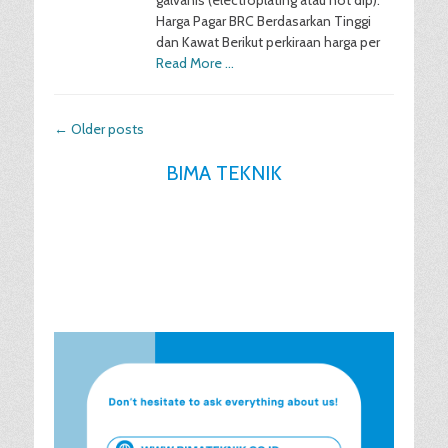
galvanis (electroplating atau hot dip).
Harga Pagar BRC Berdasarkan Tinggi
dan Kawat Berikut perkiraan harga per
Read More …
Post
←
Older posts
navigation
BIMA TEKNIK