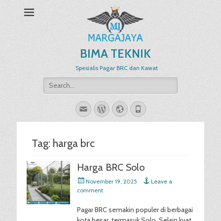
BIMA TEKNIK
Spesialis Pagar BRC dan Kawat
Search
for:
Email
WordPress
Website
Phone
Tag:
harga brc
Harga BRC Solo
Posted
November 19, 2025
Leave a
on
comment
Pagar BRC semakin populer di berbagai
kota besar, termasuk Solo. Selain kuat,