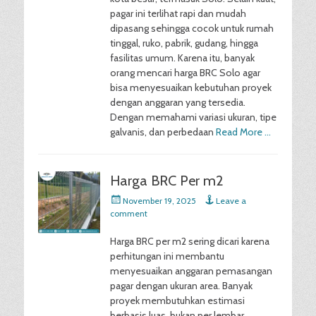
pagar ini terlihat rapi dan mudah
dipasang sehingga cocok untuk rumah
tinggal, ruko, pabrik, gudang, hingga
fasilitas umum. Karena itu, banyak
orang mencari harga BRC Solo agar
bisa menyesuaikan kebutuhan proyek
dengan anggaran yang tersedia.
Dengan memahami variasi ukuran, tipe
galvanis, dan perbedaan
Read More …
Harga BRC Per m2
Posted
November 19, 2025
Leave a
on
comment
Harga BRC per m2 sering dicari karena
perhitungan ini membantu
menyesuaikan anggaran pemasangan
pagar dengan ukuran area. Banyak
proyek membutuhkan estimasi
berbasis luas, bukan per lembar,