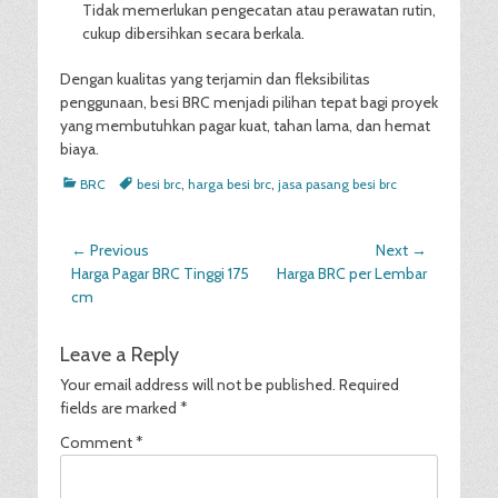
Tidak memerlukan pengecatan atau perawatan rutin,
cukup dibersihkan secara berkala.
Dengan kualitas yang terjamin dan fleksibilitas
penggunaan, besi BRC menjadi pilihan tepat bagi proyek
yang membutuhkan pagar kuat, tahan lama, dan hemat
biaya.
Categories
Tags
BRC
besi brc
,
harga besi brc
,
jasa pasang besi brc
Post
← Previous
Next →
Previous
Next
Harga Pagar BRC Tinggi 175
Harga BRC per Lembar
navigation
post:
post:
cm
Leave a Reply
Your email address will not be published.
Required
fields are marked
*
Comment
*