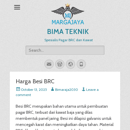
BIMA TEKNIK
Spesialis Pagar BRC dan Kawat
Search
for:
Email
WordPress
Website
Phone
Harga Besi BRC
Posted
Author
October 13, 2025
Bimaraja2030
Leave a
on
comment
Besi BRC merupakan bahan utama untuk pembuatan
pagar BRC, terbuat dari kawat baja yang dilas
membentuk panel jaring. Besi ini dilapisi galvanis untuk
mencegah karat dan meningkatkan daya tahan. Material