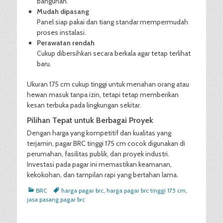
bangunan.
Mudah dipasang
Panel siap pakai dan tiang standar mempermudah
proses instalasi.
Perawatan rendah
Cukup dibersihkan secara berkala agar tetap terlihat
baru.
Ukuran 175 cm cukup tinggi untuk menahan orang atau
hewan masuk tanpa izin, tetapi tetap memberikan
kesan terbuka pada lingkungan sekitar.
Pilihan Tepat untuk Berbagai Proyek
Dengan harga yang kompetitif dan kualitas yang
terjamin, pagar BRC tinggi 175 cm cocok digunakan di
perumahan, fasilitas publik, dan proyek industri.
Investasi pada pagar ini memastikan keamanan,
kekokohan, dan tampilan rapi yang bertahan lama.
Categories
Tags
BRC
harga pagar brc
,
harga pagar brc tinggi 175 cm
,
jasa pasang pagar brc