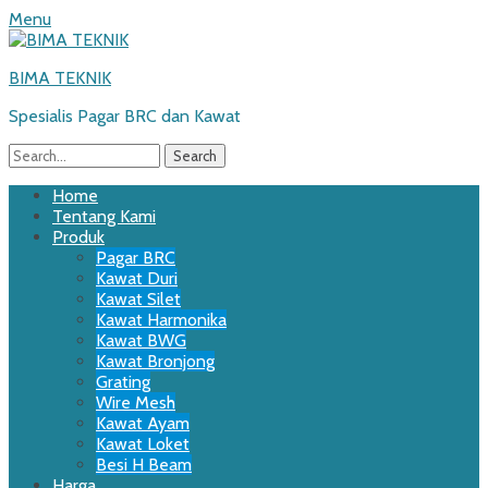
Menu
BIMA TEKNIK
Spesialis Pagar BRC dan Kawat
Search
for:
Email
WordPress
Website
Phone
Primary
Skip
Home
to
Tentang Kami
Menu
content
Produk
Pagar BRC
Kawat Duri
Kawat Silet
Kawat Harmonika
Kawat BWG
Kawat Bronjong
Grating
Wire Mesh
Kawat Ayam
Kawat Loket
Besi H Beam
Harga