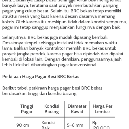
banyak biaya, terutama saat proyek membutuhkan panjang
pagar yang cukup besar. Selain itu, BRC bekas tetap memiliki
struktur mesh yang kuat karena desain dasarnya memang
kokoh. Oleh karena itu, meskipun tidak dalam kondisi sempurna,
pagar ini tetap sanggup menjalankan fungsinya dengan baik.
Selanjutnya, BRC bekas juga mudah dipasang kembali.
Desainnya simpel sehingga instalasi tidak memakan waktu
lama. Bahkan banyak kontraktor memilih BRC bekas untuk
proyek jangka pendek, karena pagar bisa dipindah dan dipakai
kembali di lokasi lain. Dengan demikian, penggunaannya jauh
lebih fleksibel dibandingkan pagar konvensional.
Perkiraan Harga Pagar Besi BRC Bekas
Berikut tabel perkiraan harga pagar besi BRC bekas
berdasarkan tinggi dan kondisi barang:
Tinggi
Kondisi
Diameter
Harga Per
Pagar
Barang
Kawat
Lembar
Kondisi
Rp
90 cm
5–6 mm
Baik
120.000