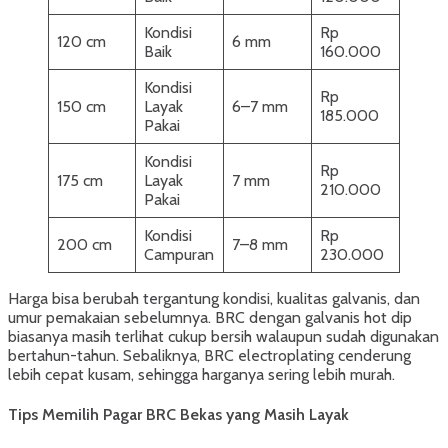
Kondisi
Rp
120 cm
6 mm
Baik
160.000
Kondisi
Rp
150 cm
Layak
6–7 mm
185.000
Pakai
Kondisi
Rp
175 cm
Layak
7 mm
210.000
Pakai
Kondisi
Rp
200 cm
7–8 mm
Campuran
230.000
Harga bisa berubah tergantung kondisi, kualitas galvanis, dan
umur pemakaian sebelumnya. BRC dengan galvanis hot dip
biasanya masih terlihat cukup bersih walaupun sudah digunakan
bertahun-tahun. Sebaliknya, BRC electroplating cenderung
lebih cepat kusam, sehingga harganya sering lebih murah.
Tips Memilih Pagar BRC Bekas yang Masih Layak