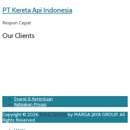
PT Kereta Api Indonesia
Respon Cepat
Our Clients
Footer
Skip
Syarat & Ketentuan
to
Kebijakan Privasi
Menu
content
Copyright © 2026
BIMA TEKNIK
by MARGA JAYA GROUP. All
Rights Reserved.
Scroll