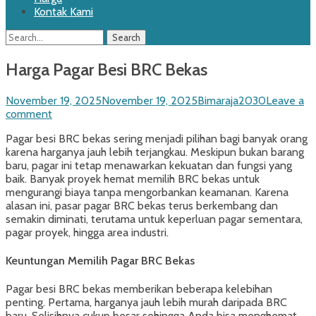
Kontak Kami
Search
Search
for:
Harga Pagar Besi BRC Bekas
Posted
Author
November 19, 2025
November 19, 2025
Bimaraja2030
Leave a
on
comment
Pagar besi BRC bekas sering menjadi pilihan bagi banyak orang
karena harganya jauh lebih terjangkau. Meskipun bukan barang
baru, pagar ini tetap menawarkan kekuatan dan fungsi yang
baik. Banyak proyek hemat memilih BRC bekas untuk
mengurangi biaya tanpa mengorbankan keamanan. Karena
alasan ini, pasar pagar BRC bekas terus berkembang dan
semakin diminati, terutama untuk keperluan pagar sementara,
pagar proyek, hingga area industri.
Keuntungan Memilih Pagar BRC Bekas
Pagar besi BRC bekas memberikan beberapa kelebihan
penting. Pertama, harganya jauh lebih murah daripada BRC
baru. Selisihnya cukup besar sehingga Anda bisa menghemat