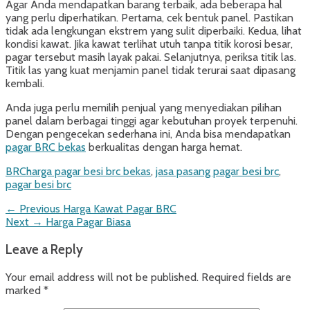
Agar Anda mendapatkan barang terbaik, ada beberapa hal
yang perlu diperhatikan. Pertama, cek bentuk panel. Pastikan
tidak ada lengkungan ekstrem yang sulit diperbaiki. Kedua, lihat
kondisi kawat. Jika kawat terlihat utuh tanpa titik korosi besar,
pagar tersebut masih layak pakai. Selanjutnya, periksa titik las.
Titik las yang kuat menjamin panel tidak terurai saat dipasang
kembali.
Anda juga perlu memilih penjual yang menyediakan pilihan
panel dalam berbagai tinggi agar kebutuhan proyek terpenuhi.
Dengan pengecekan sederhana ini, Anda bisa mendapatkan
pagar BRC bekas
berkualitas dengan harga hemat.
Categories
Tags
BRC
harga pagar besi brc bekas
,
jasa pasang pagar besi brc
,
pagar besi brc
Post
Previous
← Previous
Harga Kawat Pagar BRC
Next
post:
Next →
Harga Pagar Biasa
navigation
post:
Leave a Reply
Your email address will not be published.
Required fields are
marked
*