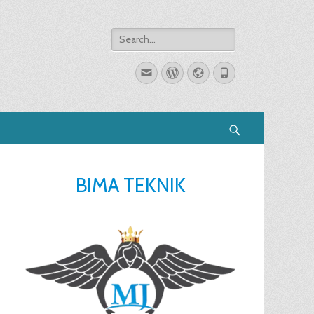
Search
for:
Email
WordPress
Website
Phone
Search
BIMA TEKNIK