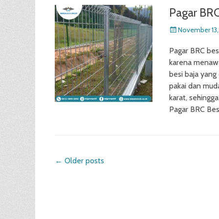
Pagar BRC
Posted
November 13,
on
Pagar BRC besi
karena menawa
besi baja yang 
pakai dan mud
karat, sehingg
Pagar BRC Be
Post
←
Older posts
navigation