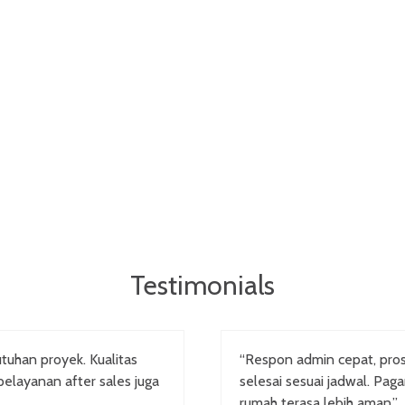
Testimonials
tuhan proyek. Kualitas
“Respon admin cepat, pr
pelayanan after sales juga
selesai sesuai jadwal. Pag
rumah terasa lebih aman.”