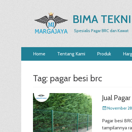
BIMA TEKNI
Spesialis Pagar BRC dan Kawat
Primary
Skip
Home
Tentang Kami
Produk
Har
to
Menu
content
Tag:
pagar besi brc
Jual Pagar
Posted
November 28
on
Pagar besi BRC
tampilannya ra