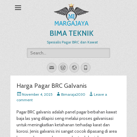
BIMA TEKNIK
Spesialis Pagar BRC dan Kawat
Search
for:
Email
WordPress
Website
Phone
Harga Pagar BRC Galvanis
Posted
Author
November 4, 2025
Bimaraja2030
Leave a
on
comment
Pagar BRC galvanis adalah panel pagar berbahan kawat
baja las yang dilapisi seng melalui proses galvanisasi
untuk meningkatkan ketahanan terhadap karat dan
korosi. Jenis galvanis ini sangat cocok dipasang di area