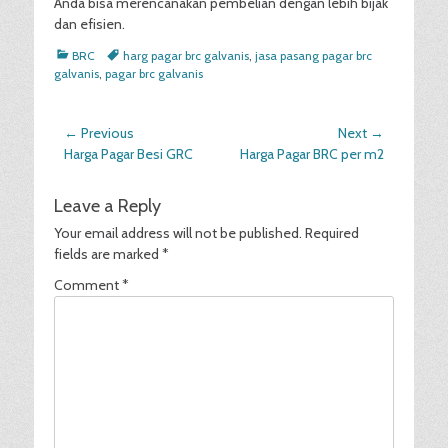
Anda bisa merencanakan pembelian dengan lebih bijak
dan efisien.
Categories
Tags
BRC
harg pagar brc galvanis
,
jasa pasang pagar brc
galvanis
,
pagar brc galvanis
Post
← Previous
Next →
Previous
Next
Harga Pagar Besi GRC
Harga Pagar BRC per m2
navigation
post:
post:
Leave a Reply
Your email address will not be published.
Required
fields are marked
*
Comment
*