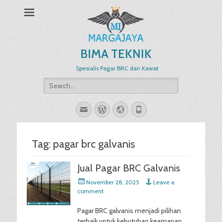
BIMA TEKNIK
Spesialis Pagar BRC dan Kawat
Search
for:
Email
WordPress
Website
Phone
Tag:
pagar brc galvanis
Jual Pagar BRC Galvanis
Posted
November 28, 2025
Leave a
on
comment
Pagar BRC galvanis menjadi pilihan
terbaik untuk kebutuhan keamanan