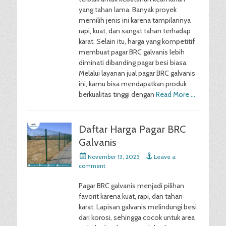
yang tahan lama. Banyak proyek
memilih jenis ini karena tampilannya
rapi, kuat, dan sangat tahan terhadap
karat. Selain itu, harga yang kompetitif
membuat pagar BRC galvanis lebih
diminati dibanding pagar besi biasa.
Melalui layanan jual pagar BRC galvanis
ini, kamu bisa mendapatkan produk
berkualitas tinggi dengan
Read More …
Daftar Harga Pagar BRC
Galvanis
Posted
November 13, 2025
Leave a
on
comment
Pagar BRC galvanis menjadi pilihan
favorit karena kuat, rapi, dan tahan
karat. Lapisan galvanis melindungi besi
dari korosi, sehingga cocok untuk area