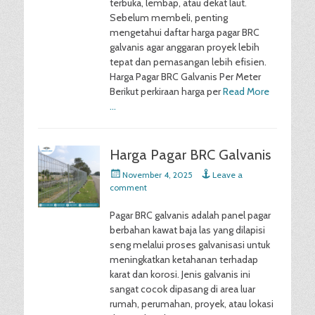
terbuka, lembap, atau dekat laut.
Sebelum membeli, penting
mengetahui daftar harga pagar BRC
galvanis agar anggaran proyek lebih
tepat dan pemasangan lebih efisien.
Harga Pagar BRC Galvanis Per Meter
Berikut perkiraan harga per
Read More
…
Harga Pagar BRC Galvanis
Posted
November 4, 2025
Leave a
on
comment
Pagar BRC galvanis adalah panel pagar
berbahan kawat baja las yang dilapisi
seng melalui proses galvanisasi untuk
meningkatkan ketahanan terhadap
karat dan korosi. Jenis galvanis ini
sangat cocok dipasang di area luar
rumah, perumahan, proyek, atau lokasi