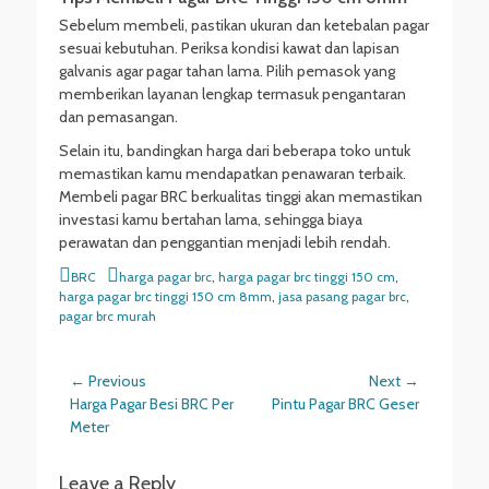
Sebelum membeli, pastikan ukuran dan ketebalan pagar
sesuai kebutuhan. Periksa kondisi kawat dan lapisan
galvanis agar pagar tahan lama. Pilih pemasok yang
memberikan layanan lengkap termasuk pengantaran
dan pemasangan.
Selain itu, bandingkan harga dari beberapa toko untuk
memastikan kamu mendapatkan penawaran terbaik.
Membeli pagar BRC berkualitas tinggi akan memastikan
investasi kamu bertahan lama, sehingga biaya
perawatan dan penggantian menjadi lebih rendah.
Categories
Tags
BRC
harga pagar brc
,
harga pagar brc tinggi 150 cm
,
harga pagar brc tinggi 150 cm 8mm
,
jasa pasang pagar brc
,
pagar brc murah
Post
← Previous
Next →
Previous
Next
Harga Pagar Besi BRC Per
Pintu Pagar BRC Geser
navigation
post:
post:
Meter
Leave a Reply