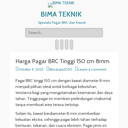
BIMA TEKNIK
Spesialis Pagar BRC dan Kawat
Search
for:
Email
WordPress
Website
Phone
Harga Pagar BRC Tinggi 150 cm 8mm
Posted
Author
October 9, 2025
Bimaraja2030
Leave a comment
on
Pagar BRC tinggi 150 cm dengan kawat diameter 8 mm
menjadi pilihan ideal untuk berbagai kebutuhan,
terutama bagi yang mengutamakan keamanan dan daya
tahan. Tinggi pagar ini memberi perlindungan maksimal
tanpa membuat area terasa tertutup.
Selain itu, kawat berdiameter 8 mm memberikan
kekuatan ekstra, sehingga pagar lebih tahan terhadap
benturan, tekanan, dan cuaca ekstrem. Pagar jenis ini