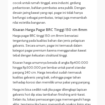
cocok untuk rumah tinggal, area industri, gedung
perkantoran, bahkan pembatas area publik. Dengan
desain jaring kawat yang rapi, pagar ini tidak hanya
berfungsi sebagai pembatas, tetapi juga menambah
nilai estetika bangunan.
Kisaran Harga Pagar BRC Tinggi 150 cm 8mm
Harga pagar BRC tinggi 150 cm 8mm bervariasi
tergantung pada kualitas bahan dan jenis pelapisan
galvanis. Secara umum, pagar ini termasuk dalam
kategori pagar premium karena menggunakan kawat
tebal dengan kekuatan struktural tinggi.
Kisaran harga umumnya berada di angka Rp400.000
hingga Rp500.000 per lembar untuk panel standar
panjang 240 cm. Harga tersebut sudah termasuk
kualitas galvanis yang baik, sehingga pagar tahan
terhadap korosi dan memiliki umur pakai yang panjang.
Harga ini bisa sedikit naik jika pagar dilengkapi lapisan
galvanis hot dip atau tambahan finishing anti-karat.
Selain itu, lokasi pemasangan juga memengaruhi harga
akhir, terutama jika harus menambah ongkos kirim atau