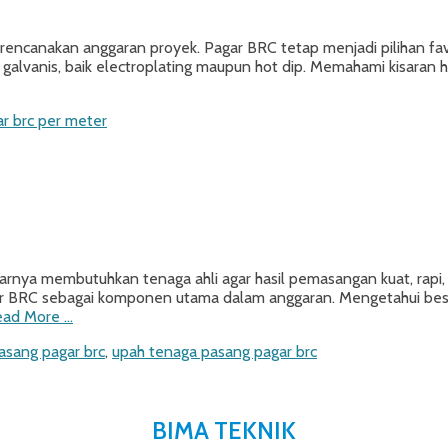
ncanakan anggaran proyek. Pagar BRC tetap menjadi pilihan favo
ng galvanis, baik electroplating maupun hot dip. Memahami kisaran
r brc per meter
ya membutuhkan tenaga ahli agar hasil pemasangan kuat, rapi, d
ar BRC sebagai komponen utama dalam anggaran. Mengetahui besa
ead More …
asang pagar brc
,
upah tenaga pasang pagar brc
BIMA TEKNIK