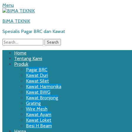
Menu
BIMA TEKNIK
Spesialis Pagar BRC dan Kawat
Search
for:
Email
WordPress
Website
Phone
Primary
Skip
Home
to
Tentang Kami
Menu
content
Produk
Pagar BRC
Kawat Duri
Kawat Silet
Kawat Harmonika
Kawat BWG
Kawat Bronjong
Grating
Wire Mesh
Kawat Ayam
Kawat Loket
Besi H Beam
Harga