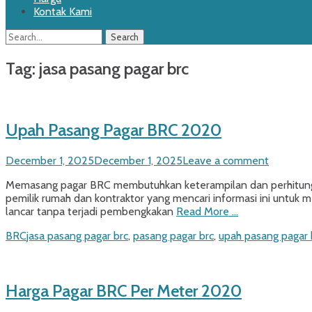
Kontak Kami
Search
Search
for:
Tag:
jasa pasang pagar brc
Upah Pasang Pagar BRC 2020
Posted
December 1, 2025
December 1, 2025
Leave a comment
on
Memasang pagar BRC membutuhkan keterampilan dan perhitungan
pemilik rumah dan kontraktor yang mencari informasi ini untuk 
lancar tanpa terjadi pembengkakan
Read More …
Categories
Tags
BRC
jasa pasang pagar brc
,
pasang pagar brc
,
upah pasang pagar 
Harga Pagar BRC Per Meter 2020