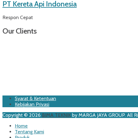
PT Kereta Api Indonesia
Respon Cepat
Our Clients
Footer
Skip
Syarat & Ketentuan
to
Kebijakan Privasi
Menu
content
Copyright © 2026
BIMA TEKNIK
by MARGA JAYA GROUP. All Ri
Scroll
Home
Up
Tentang Kami
Produk