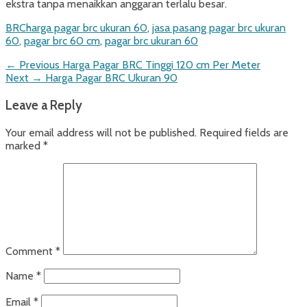
ekstra tanpa menaikkan anggaran terlalu besar.
Categories
Tags
BRC
harga pagar brc ukuran 60
,
jasa pasang pagar brc ukuran
60
,
pagar brc 60 cm
,
pagar brc ukuran 60
Post
Previous
← Previous
Harga Pagar BRC Tinggi 120 cm Per Meter
Next
post:
Next →
Harga Pagar BRC Ukuran 90
navigation
post:
Leave a Reply
Your email address will not be published.
Required fields are
marked
*
Comment
*
Name
*
Email
*