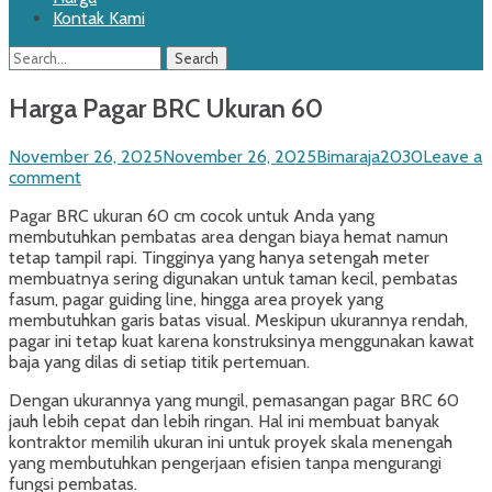
Kontak Kami
Search
Search
for:
Harga Pagar BRC Ukuran 60
Posted
Author
November 26, 2025
November 26, 2025
Bimaraja2030
Leave a
on
comment
Pagar BRC ukuran 60 cm cocok untuk Anda yang
membutuhkan pembatas area dengan biaya hemat namun
tetap tampil rapi. Tingginya yang hanya setengah meter
membuatnya sering digunakan untuk taman kecil, pembatas
fasum, pagar guiding line, hingga area proyek yang
membutuhkan garis batas visual. Meskipun ukurannya rendah,
pagar ini tetap kuat karena konstruksinya menggunakan kawat
baja yang dilas di setiap titik pertemuan.
Dengan ukurannya yang mungil, pemasangan pagar BRC 60
jauh lebih cepat dan lebih ringan. Hal ini membuat banyak
kontraktor memilih ukuran ini untuk proyek skala menengah
yang membutuhkan pengerjaan efisien tanpa mengurangi
fungsi pembatas.