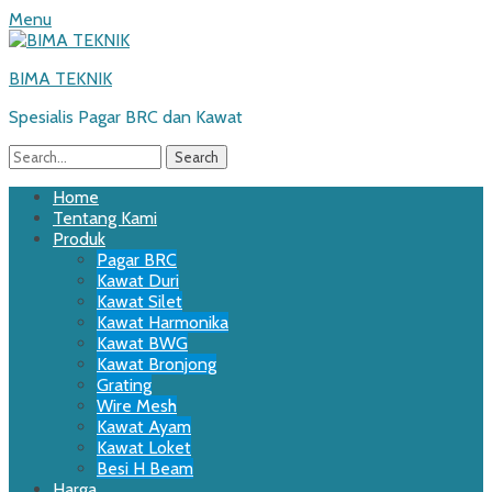
Menu
BIMA TEKNIK
Spesialis Pagar BRC dan Kawat
Search
for:
Email
WordPress
Website
Phone
Primary
Skip
Home
to
Tentang Kami
Menu
content
Produk
Pagar BRC
Kawat Duri
Kawat Silet
Kawat Harmonika
Kawat BWG
Kawat Bronjong
Grating
Wire Mesh
Kawat Ayam
Kawat Loket
Besi H Beam
Harga