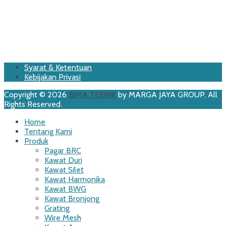
Footer
Skip
Syarat & Ketentuan
to
Kebijakan Privasi
Menu
content
Copyright © 2026
BIMA TEKNIK
by MARGA JAYA GROUP. All
Rights Reserved.
Scroll
Home
Up
Tentang Kami
Produk
Pagar BRC
Kawat Duri
Kawat Silet
Kawat Harmonika
Kawat BWG
Kawat Bronjong
Grating
Wire Mesh